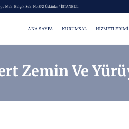
epe Mah. Balçık Sok. No:8/2 Üsküdar / İSTANBUL
ANA SAYFA
KURUMSAL
HİZMETLERİMİ
ert Zemin Ve Yürü