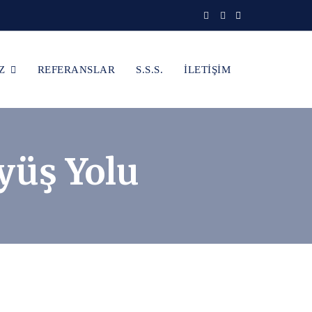
Z
REFERANSLAR
S.S.S.
İLETİŞİM
yüş Yolu