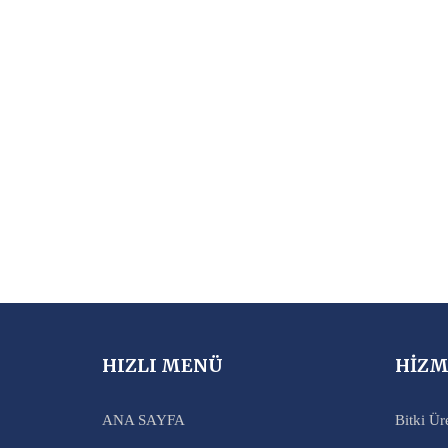
HIZLI MENÜ
HİZM
ANA SAYFA
Bitki Ür