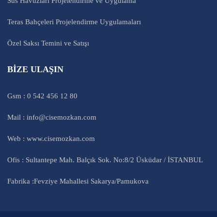
Süs Havuzları Projelendirme ve Uygulama
Teras Bahçeleri Projelendirme Uygulamaları
Özel Saksı Temini ve Satışı
BİZE ULAŞIN
Gsm : 0 542 456 12 80
Mail : info@cisemozkan.com
Web : www.cisemozkan.com
Ofis : Sultantepe Mah. Balçık Sok. No:8/2 Üsküdar / İSTANBUL
Fabrika :Fevziye Mahallesi Sakarya/Pamukova