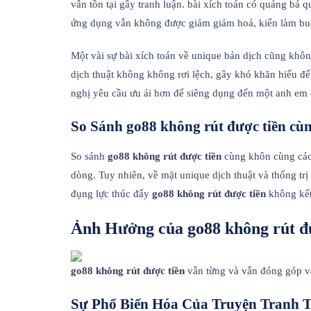
vẫn tồn tại gây tranh luận. bài xích toán có quảng bá 
ứng dụng vẫn không được giảm giảm hoá, kiến làm buộc
Một vài sự bài xích toán về unique bản dịch cũng khôn
dịch thuật không không rơi lệch, gây khó khăn hiểu đến
nghị yêu cầu ưu ái hơn để siêng dụng đến một anh em đ
So Sánh go88 không rút được tiền c
So sánh
go88 không rút được tiền
cùng khôn cùng các 
dòng. Tuy nhiên, về mặt unique dịch thuật và thống trị
đụng lực thúc đẩy
go88 không rút được tiền
không kết 
Ảnh Hưởng của go88 không rút đư
go88 không rút được tiền
vẫn từng và vẫn đóng góp vai
Sự Phổ Biến Hóa Của Truyện Tranh 