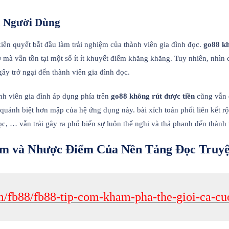
m Người Dùng
iên quyết bắt đầu làm trải nghiệm của thành viên gia đình đọc.
go88 kh
ơ mà vẫn tồn tại một số ít ít khuyết điểm khăng khăng. Tuy nhiên, nhìn
ây trở ngại đến thành viên gia đình đọc.
ành viên gia đình áp dụng phía trên
go88 không rút được tiền
cũng vẫn đ
 quánh biệt hơn mập của hệ ứng dụng này. bài xích toán phối liên kết r
đọc, … vẫn trải gây ra phổ biến sự luôn thể nghi và thả phanh đến thành
iểm và Nhược Điểm Của Nền Tảng Đọc Truy
m/fb88/fb88-tip-com-kham-pha-the-gioi-ca-cu