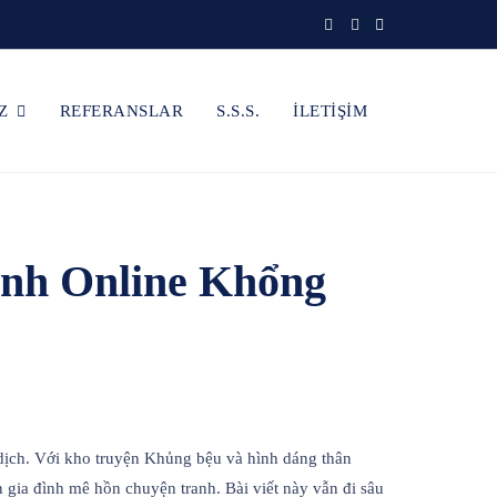
Z
REFERANSLAR
S.S.S.
İLETİŞİM
anh Online Khổng
 dịch. Với kho truyện Khủng bệu và hình dáng thân
 gia đình mê hồn chuyện tranh. Bài viết này vẫn đi sâu