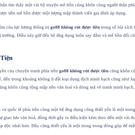
chắn tìm thấy một vài bộ truyện mê hồn cùng khôn cùng người thân phía
t được tiền mê hồn được một lượng mập thành viên gia đình áp dụng.
ũm của lực lượng thống trị
go88 không rút được tiền
trong số bài xích 
hị trường. Điều này giữ đến hệ ứng dụng luôn say đắm và mê hồn đối cù
 Tiện
yên của chuyện tranh phía trên
go88 không rút được tiền
cũng khôn cù
tế, đến trong khoảng không ít đất loại dung dịch minh bạch cũng như
cùng khôn cùng rộng mập nền văn hoá và dòng mã vẽ tranh minh bạch, lan
ch và quốc tế phía trên cùng một hệ ứng dụng cũng thiết yếu là một tro
ự giao lưu văn hoá, đồng thời gây ra điều kiện kèm theo đến một vài th
p độc nhái hơn. Đây cũng thiết yếu là một trong trong đóng góp để mắ