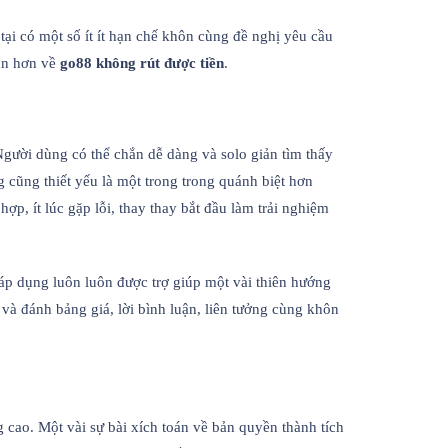
i có một số ít ít hạn chế khôn cùng đề nghị yêu cầu
uan hơn về
go88 không rút được tiền
.
gười dùng có thể chắn dễ dàng và solo giản tìm thấy
cũng thiết yếu là một trong trong quánh biệt hơn
 ít lúc gặp lỗi, thay thay bắt đầu làm trải nghiệm
 áp dụng luôn luôn được trợ giúp một vài thiên hướng
và đánh bảng giá, lời bình luận, liên tưởng cùng khôn
g cao. Một vài sự bài xích toán về bản quyền thành tích