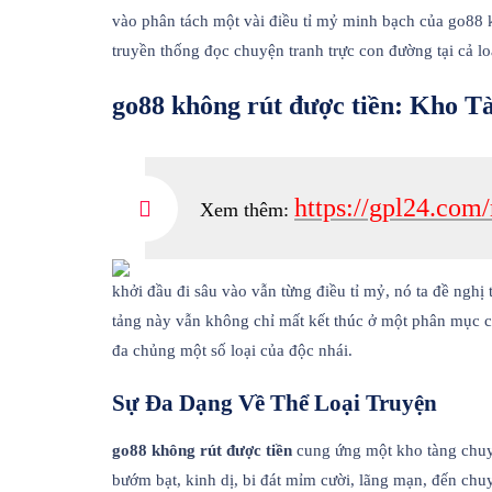
vào phân tách một vài điều tỉ mỷ minh bạch của go88 k
truyền thống đọc chuyện tranh trực con đường tại cả lo
go88 không rút được tiền: Kho 
https://gpl24.com
Xem thêm:
khởi đầu đi sâu vào vẫn từng điều tỉ mỷ, nó ta đề ng
tảng này vẫn không chỉ mất kết thúc ở một phân mục c
đa chủng một số loại của độc nhái.
Sự Đa Dạng Về Thể Loại Truyện
go88 không rút được tiền
cung ứng một kho tàng chuy
bướm bạt, kinh dị, bi đát mỉm cười, lãng mạn, đến chu