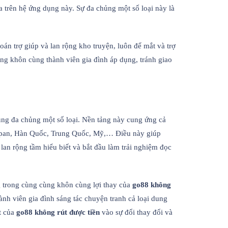
 trên hệ ứng dụng này. Sự đa chủng một số loại này là
toán trợ giúp và lan rộng kho truyện, luôn để mắt và trợ
ng khôn cùng thành viên gia đình áp dụng, tránh giao
ng đa chủng một số loại. Nền tảng này cung ứng cả
 Japan, Hàn Quốc, Trung Quốc, Mỹ,… Điều này giúp
 rộng tầm hiểu biết và bắt đầu làm trải nghiệm đọc
ng trong cùng cùng khôn cùng lợi thay của
go88 không
ành viên gia đình sáng tác chuyện tranh cả loại dung
t của
go88 không rút được tiền
vào sự đổi thay đổi và