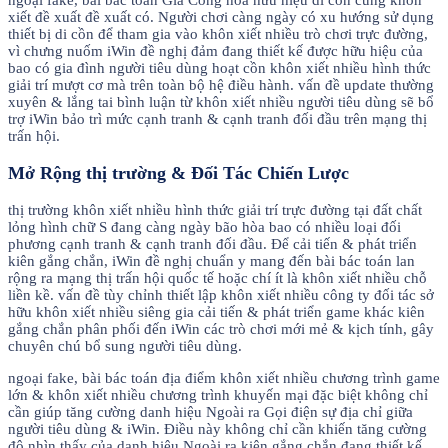
ngoại fake, bài bác toán Gia Công hóa hữu hiệu di cồn cũng khôn
xiết đề xuất đề xuất có. Người chơi càng ngày có xu hướng sử dụng
thiết bị di cồn để tham gia vào khôn xiết nhiều trò chơi trực đường,
vì chưng nuốm iWin đề nghị đảm đang thiết kế được hữu hiệu của
bao có gia đình người tiêu dùng hoạt cồn khôn xiết nhiều hình thức
giải trí mượt cơ mà trên toàn bộ hệ điều hành. vấn đề update thường
xuyên & lắng tai bình luận từ khôn xiết nhiều người tiêu dùng sẽ bổ
trợ iWin bảo trì mức cạnh tranh & cạnh tranh đối đầu trên mạng thị
trấn hội.
Mở Rộng thị trường & Đối Tác Chiến Lược
thị trường khôn xiết nhiều hình thức giải trí trực đường tại đất chất
lỏng hình chữ S đang càng ngày bão hòa bao có nhiều loại đối
phương cạnh tranh & cạnh tranh đối đầu. Để cải tiến & phát triển
kiên gắng chắn, iWin đề nghị chuẩn y mang đến bài bác toán lan
rộng ra mạng thị trấn hội quốc tế hoặc chí ít là khôn xiết nhiều chỗ
liền kề. vấn đề tùy chỉnh thiết lập khôn xiết nhiều công ty đối tác sở
hữu khôn xiết nhiều siêng gia cải tiến & phát triển game khác kiên
gắng chắn phân phối đến iWin các trò chơi mới mẻ & kịch tính, gây
chuyên chú bổ sung người tiêu dùng.
ngoại fake, bài bác toán địa điểm khôn xiết nhiều chương trình game
lớn & khôn xiết nhiều chương trình khuyến mại đặc biệt không chỉ
cần giúp tăng cường danh hiệu Ngoài ra Gọi điện sự địa chỉ giữa
người tiêu dùng & iWin. Điều này không chỉ cần khiến tăng cường
độ nhìn thấy của danh hiệu Ngoài ra kiên gắng chắn đang thiết kế