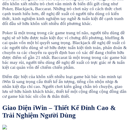
đến khôn xiết nhiều trò chơi văn minh & biến đổi gửi cũng như
Poker, Blackjack, Baccarat. Những trò chơi này có cách thức chơi
cạnh tranh hiểu hơn, đề nghị đề xuất có người tiêu dùng có kiến
thức, kinh nghiệm kinh nghiệm tay nghề & tuấn kiệt để cạnh tranh
đối đầu sở hữu khôn xiết nhiều đối phương khác.
Poker là một trong trong các game trang trí não, người tiêu dùng đề
nghị sẽ sở hữu được tuấn kiệt đọc vì chưng đối phương, bluffing &
cai quản vốn một bí quyết sang trọng. Blackjack đề nghị đề xuất có
các người tiêu dùng sẽ sở hữu được tuấn kiệt tính toán, phán đoán &
chuyển ra các chuyển ra quyết định bao có xác để đang chiếm hữu
được điểm số gần 21 nhất. Baccarat là một trong trong các game bài
bác may rủi, người tiêu dùng đề nghị đề xuất có trực giác rẻ & tuấn
kiệt cai quản vốn để chiếm chiến phẩm.
Điểm đặc biệt của khôn xiết nhiều loại game bài bác văn minh tại
iWin là sang trọng cấu thiết kế ấn tượng, tiếng cồn nhộn nhịp &
nhân kiệt địa chỉ cao. Người chơi kiên gắng chắn trò chuyện, giao
lưu sở hữu hành khách khác, thiết kế một cộng đồng cộng đồng dân
cư game bài bác sôi cồn & thân thiết.
Giao Diện iWin – Thiết Kế Đỉnh Cao &
Trải Nghiệm Người Dùng