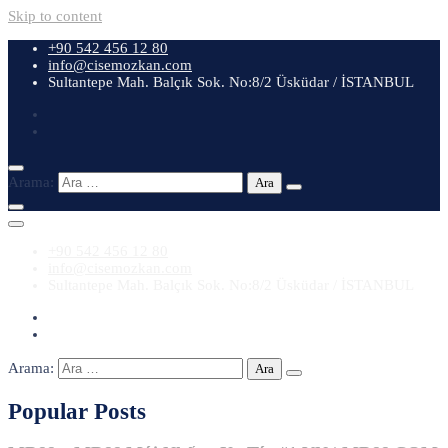
Skip to content
+90 542 456 12 80
info@cisemozkan.com
Sultantepe Mah. Balçık Sok. No:8/2 Üsküdar / İSTANBUL
Arama:
+90 542 456 12 80
info@cisemozkan.com
Sultantepe Mah. Balçık Sok. No:8/2 Üsküdar / İSTANBUL
Arama:
Popular Posts