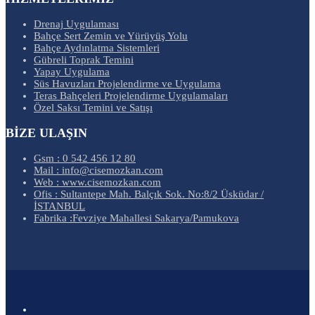
Drenaj Uygulaması
Bahçe Sert Zemin ve Yürüyüş Yolu
Bahçe Aydınlatma Sistemleri
Gübreli Toprak Temini
Yapay Uygulama
Süs Havuzları Projelendirme ve Uygulama
Teras Bahçeleri Projelendirme Uygulamaları
Özel Saksı Temini ve Satışı
BİZE ULAŞIN
Gsm : 0 542 456 12 80
Mail : info@cisemozkan.com
Web : www.cisemozkan.com
Ofis : Sultantepe Mah. Balçık Sok. No:8/2 Üsküdar /
İSTANBUL
Fabrika :Fevziye Mahallesi Sakarya/Pamukova