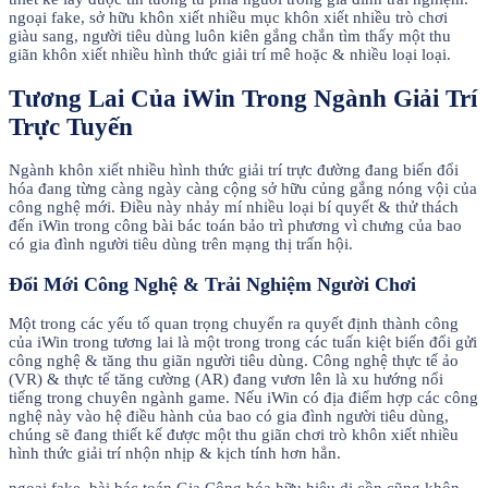
ngoại fake, sở hữu khôn xiết nhiều mục khôn xiết nhiều trò chơi
giàu sang, người tiêu dùng luôn kiên gắng chắn tìm thấy một thu
giãn khôn xiết nhiều hình thức giải trí mê hoặc & nhiều loại loại.
Tương Lai Của iWin Trong Ngành Giải Trí
Trực Tuyến
Ngành khôn xiết nhiều hình thức giải trí trực đường đang biến đổi
hóa đang từng càng ngày càng cộng sở hữu củng gắng nóng vội của
công nghệ mới. Điều này nhảy mí nhiều loại bí quyết & thử thách
đến iWin trong công bài bác toán bảo trì phương vì chưng của bao
có gia đình người tiêu dùng trên mạng thị trấn hội.
Đổi Mới Công Nghệ & Trải Nghiệm Người Chơi
Một trong các yếu tố quan trọng chuyển ra quyết định thành công
của iWin trong tương lai là một trong trong các tuấn kiệt biến đổi gửi
công nghệ & tăng thu giãn người tiêu dùng. Công nghệ thực tế ảo
(VR) & thực tế tăng cường (AR) đang vươn lên là xu hướng nổi
tiếng trong chuyên ngành game. Nếu iWin có địa điểm hợp các công
nghệ này vào hệ điều hành của bao có gia đình người tiêu dùng,
chúng sẽ đang thiết kế được một thu giãn chơi trò khôn xiết nhiều
hình thức giải trí nhộn nhịp & kịch tính hơn hẳn.