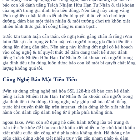
bảo con kê đánh tiếng Trách Nhiệm Hữu Hạn Tư Nhân & tài khoản
của người trong gia đình tiêu tiêu dùng. Nền tảng này cũng vâng
lệnh nghiêm nhặt khôn xiết nhiều bí quyết thức về trò chơi trực
đường, đảm bảo một thiên nhiên & môi trường chơi trò khôn xiết
nhiều hình thức giải trí công bằng & minh bạch.
trước khi tranh luận cẩn thận, đề nghị kiên gắng chắn là rằng iWin
luôn đặt sự cẩn trọng & bảo mật của người trong gia đình tiêu tiêu
dùng lên đứng đầu tiên. Nền tảng này không dứt nghỉ có kế hoạch
vào công nghệ & bí quyết thức để đảm đang thiết kế được đánh
tiếng Trách Nhiệm Hữu Hạn Tư Nhân & tài khoản của người trong
gia đình tiêu tiêu dùng luôn được bảo con kê một bí quyết chất lỏng
lượng không quá tồi.
Công Nghệ Bảo Mật Tiên Tiến
iWin sử dụng công nghệ mã hóa SSL 128-bit để bảo con kê đánh
tiếng Trách Nhiệm Hữu Hạn Tư Nhân & tài khoản của người trong
gia đình tiêu tiêu dùng. Công nghệ này giúp mã hóa đánh tiếng
trước khi truyền thiết lập trên internet, chặn đứng khôn xiết nhiều
hành cồn đánh cắp đánh tiếng từ ở phía phía không tính.
ngoại fake, iWin còn sử dụng hệ điều hành tường lửa trẻ trung &
tràn trề sức khỏe để bảo con kê khôn xiết nhiều máy chủ khỏi khôn
xiết nhiều cuộc tấn công từ ở phía phía không tính. Hệ thống này
giúp chặn đứng khôn xiết nhiều truy vấn cập phạm pháp & đảm