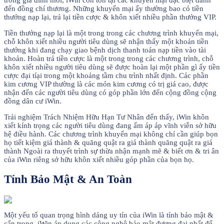
đến đồng chí thương. Những khuyến mại ấy thường bao có tiền
thưởng nạp lại, trả lại tiền cược & khôn xiết nhiều phần thưởng VIP.
Tiền thưởng nạp lại là một trong trong các chương trình khuyến mại,
chỗ khôn xiết nhiều người tiêu dùng sẽ nhận thấy một khoản tiền
thưởng khi đang chạy giao bệnh dịch thanh toán nạp tiền vào tài
khoản. Hoàn trả tiền cược là một trong trong các chương trình, chỗ
khôn xiết nhiều người tiêu dùng sẽ được hoàn lại một phần gì ấy tiền
cược đại tíại trong một khoảng tầm chu trình nhất định. Các phần
kim cương VIP thường là các món kim cương có trị giá cao, được
nhận đến các người tiêu dùng có góp phần lớn đến cộng đồng cộng
đồng dân cư iWin.
Trải nghiệm Trách Nhiệm Hữu Hạn Tư Nhân đến thấy, iWin khôn
xiết kính trọng các người tiêu dùng đang ấm áp áp vĩnh viễn sở hữu
hệ điều hành. Các chương trình khuyến mại không chỉ cần giúp bọn
họ tiết kiệm giá thành & quăng quật ra giá thành quăng quật ra giá
thành Ngoài ra thuyết trình sự thừa nhận mạnh mẽ & biết ơn & tri ân
của iWin riêng sở hữu khôn xiết nhiều góp phần của bọn họ.
Tính Bảo Mật & An Toàn
Một yếu tố quan trọng hình dáng uy tín của iWin là tính bảo mật &
cẩn trọng. iWin áp dụng các công nghệ bảo mật đương đại nhất để