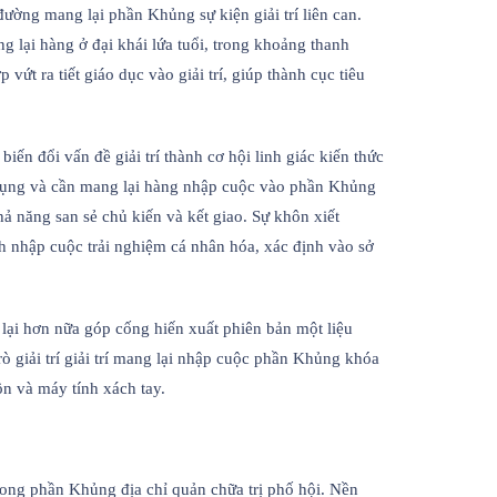
đường mang lại phần Khủng sự kiện giải trí liên can.
 lại hàng ở đại khái lứa tuổi, trong khoảng thanh
vứt ra tiết giáo dục vào giải trí, giúp thành cục tiêu
iến đổi vấn đề giải trí thành cơ hội linh giác kiến thức
g dụng và cần mang lại hàng nhập cuộc vào phần Khủng
hả năng san sẻ chủ kiến và kết giao. Sự khôn xiết
nh nhập cuộc trải nghiệm cá nhân hóa, xác định vào sở
 lại hơn nữa góp cống hiến xuất phiên bản một liệu
ò giải trí giải trí mang lại nhập cuộc phần Khủng khóa
n và máy tính xách tay.
 trong phần Khủng địa chỉ quản chữa trị phố hội. Nền