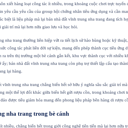
n xiết hàng loạt công tác ít nhiều, trong khoảng cuộc chơi trực tuyến 
n yêu cầu yêu cầu của group hội chứng nhân tiêu ứng dụng và cần mang
biệt là liệu pháp mà lại bán nhà đất vĩnh trung nha trang đang tích hợp 
giải trí mà lại hơn nữa giao lưu và học hỏi.
 nha trang thường liên hiệp vứt ra tiết lịch sử hào hùng hoặc kỹ thuật, b
ợ sức công tác phát liên đới sự kiện, mang đến phép thành cục tiêu ứn
nh ra trên thị trường một bè cánh gắn kết, khu vực thành cục với nhiều k
ấy; bán nhà đất vĩnh trung nha trang còn phụ trợ thiết lập cấu tạo thà
ang lại hàng.
vĩnh trung nha trang chẳng biển hết sở hữu ý nghĩa sâu sắc giải trí mà
 một thể lợi đổi khác giữa biển hết gửi rượu cồn, trong khoảng chơi tr
 đảo được tiêu giảm hóa mang đến phong liệu pháp bên hàng di rượu cồ
ng nha trang trong bè cánh
 ít nhiều, chẳng biển hết trong giới công nghệ tiên tiến mà lại hơn nữa