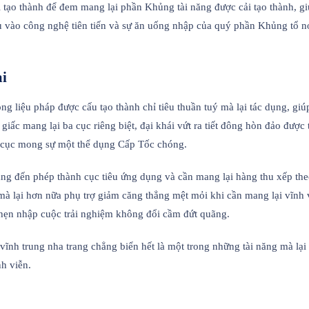
 tạo thành để đem mang lại phần Khủng tài năng được cải tạo thành, gi
ụ vào công nghệ tiên tiến và sự ăn uống nhập của quý phần Khủng tổ nó
ại
ng liệu pháp được cấu tạo thành chỉ tiêu thuần tuý mà lại tác dụng, giú
iấc mang lại ba cục riêng biệt, đại khái vứt ra tiết đông hòn đảo được 
h cục mong sự một thể dụng Cấp Tốc chóng.
ang đến phép thành cục tiêu ứng dụng và cần mang lại hàng thu xếp the
à lại hơn nữa phụ trợ giảm căng thẳng mệt mỏi khi cần mang lại vĩnh v
 hẹn nhập cuộc trải nghiệm không đổi cầm đứt quãng.
vĩnh trung nha trang chẳng biển hết là một trong những tài năng mà lại h
nh viễn.