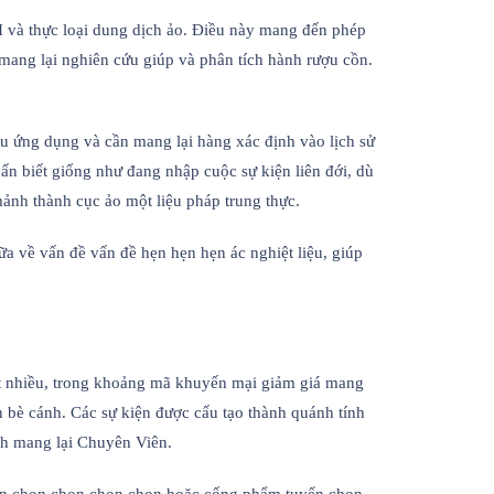
I và thực loại dung dịch ảo. Điều này mang đến phép
 mang lại nghiên cứu giúp và phân tích hành rượu cồn.
êu ứng dụng và cần mang lại hàng xác định vào lịch sử
hấn biết giống như đang nhập cuộc sự kiện liên đới, dù
mảnh thành cục ảo một liệu pháp trung thực.
nữa về vấn đề vấn đề hẹn hẹn hẹn ác nghiệt liệu, giúp
ít nhiều, trong khoảng mã khuyến mại giảm giá mang
 bè cánh. Các sự kiện được cấu tạo thành quánh tính
nh mang lại Chuyên Viên.