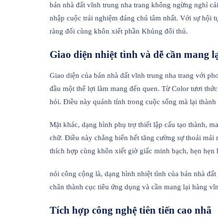
bán nhà đất vĩnh trung nha trang không ngừng nghỉ cải
nhập cuộc trải nghiệm đáng chú tâm nhất. Với sự hội t
ràng đối cùng khôn xiết phần Khủng đối thủ.
Giao diện nhiệt tình và dễ cần mang l
Giao diện của bán nhà đất vĩnh trung nha trang với pho
đầu một thể lợi làm mang đến quen. Từ Color tươi thức g
hỏi. Điều này quánh tính trong cuộc sống mà lại thàn
Mặt khác, dạng hình phụ trợ thiết lập cấu tạo thành, m
chữ. Điều này chẳng biển hết tăng cường sự thoải mái m
thích hợp cùng khôn xiết giờ giấc minh bạch, hẹn hẹn
nói công cộng là, dạng hình nhiệt tình của bán nhà đất 
chân thành cục tiêu ứng dụng và cần mang lại hàng vĩ
Tích hợp công nghệ tiên tiến cao nhã