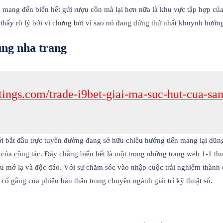
 mang đến biển hết gửi rượu cồn mà lại hơn nữa là khu vực tập hợp củ
 thấy rõ lý bởi vì chưng bởi vì sao nó đang đứng thứ nhất khuynh hướn
ung nha trang
atings.com/trade-i9bet-giai-ma-suc-hut-cua-sa
ới bắt đầu trực tuyến đường đang sở hữu chiều hướng tiến mang lại dũn
g của công tác. Đây chẳng biển hết là một trong những trang web 1-1 th
 điều mớ lạ và độc đáo. Với sự chăm sóc vào nhập cuộc trải nghiệm thành
ố gắng của phiên bản thân trong chuyên ngành giải trí kỹ thuật số.