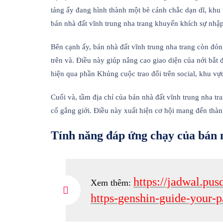
tảng ấy đang hình thành một bè cánh chắc dạn dĩ, khu
bán nhà đất vĩnh trung nha trang khuyến khích sự nhậ
Bên cạnh ấy, bán nhà đất vĩnh trung nha trang còn đón
trên và. Điều này giúp nâng cao giao diện của nới bắt 
hiện qua phần Khủng cuộc trao đổi trên social, khu vự
Cuối và, tầm địa chỉ của bán nhà đất vĩnh trung nha t
cố gắng giới. Điều này xuất hiện cơ hội mang đến thành
Tính năng đáp ứng chạy của bán n
https://jadwal.pus
Xem thêm:
https-genshin-guide-your-p