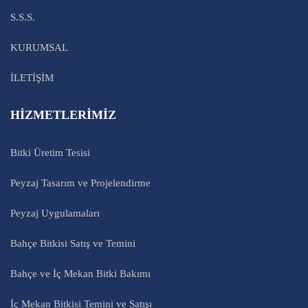
S.S.S.
KURUMSAL
İLETİŞİM
HİZMETLERİMİZ
Bitki Üretim Tesisi
Peyzaj Tasarım ve Projelendirme
Peyzaj Uygulamaları
Bahçe Bitkisi Satış ve Temini
Bahçe ve İç Mekan Bitki Bakımı
İç Mekan Bitkisi Temini ve Satışı