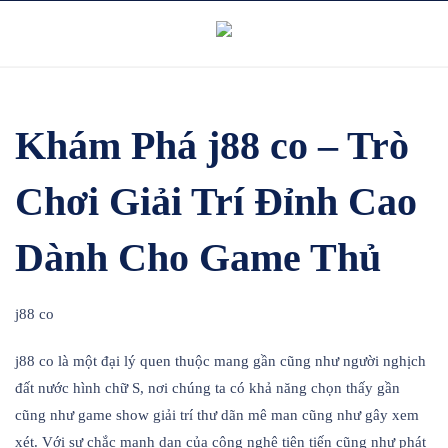
Skip
to
content
Khám Phá j88 co – Trò
Chơi Giải Trí Đỉnh Cao
Dành Cho Game Thủ
j88 co
j88 co là một đại lý quen thuộc mang gần cũng như người nghịch
đất nước hình chữ S, nơi chúng ta có khả năng chọn thấy gần
cũng như game show giải trí thư dãn mê man cũng như gây xem
xét. Với sự chắc mạnh dạn của công nghệ tiên tiến cũng như phát