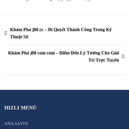
Yazı
Khám Phá j88 cc – Bí Quyết Thành Công Trong Kỹ
Thuật Số
gezinmesi
Khám Phá j88 com com – Điểm Đến Lý Tưởng Cho Giải
Trí Trực Tuyến
HIZLI MENÜ
ANA SAYFA