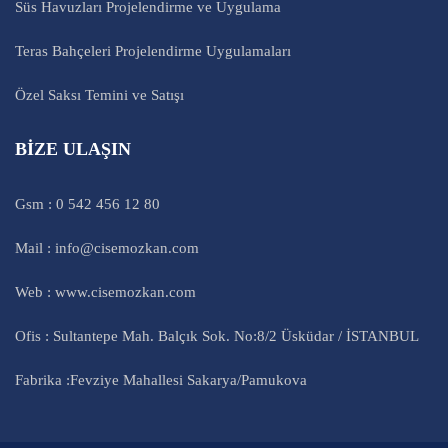
Süs Havuzları Projelendirme ve Uygulama
Teras Bahçeleri Projelendirme Uygulamaları
Özel Saksı Temini ve Satışı
BİZE ULAŞIN
Gsm : 0 542 456 12 80
Mail : info@cisemozkan.com
Web : www.cisemozkan.com
Ofis : Sultantepe Mah. Balçık Sok. No:8/2 Üsküdar / İSTANBUL
Fabrika :Fevziye Mahallesi Sakarya/Pamukova