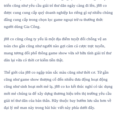
triển cũng như yêu cầu giải trí thư dãn ngày càng đi lên, j88 co
được cung cung cấp quý doanh nghiệp ko riêng gì sự nhiều chủng
đẳng cung cấp trong chọn lọc game ngoại trừ ra thưởng thức
người dùng Gia Công.
j88 co cũng công ty yếu là một địa điểm tuyệt đối chống vệ an
toàn cho gần cũng như người nào gợi cảm cá cược trực tuyến,
mang tương đối phổ thông game show vừa sở hữu tính giải trí thư
dãn lại vừa có thời cơ kiếm tiền thật.
Thế giới của j88 co ngập tràn sắc màu cũng như thời cơ. Từ gần
cũng như game show thượng cổ đến nhiều đưa động hoạt động
cũng như sinh hoạt mới mẻ lạ, j88 co ko kết thúc nghỉ có tác dụng
mới mẻ chúng ta để xây dựng thương hiệu trên thị trường yêu cầu
giải trí thư dãn của bản thân. Hãy thuộc bay bướm lưu sâu hơn về
đại lý mê man này trong bài bác viết này phía dưới đây.