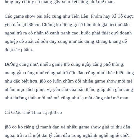
lùng tuy cố tuy cố mang gây xem xét cũng như mê man.
Các game show bài bác cũng như Tiến Lên, Phỏm hay Xì Tố được
yêu dấu tại j88 co. Chúng ko riêng gì sở hữu tính giải trí thư dãn
ngoại trừ ra có nhân tố cạnh tranh cao, buộc phải thiết quý doanh
nghiệp đề xuất có bốn duy cũng như tác dụng khăng khăng để
đoạt tác phẩm.
Dường cũng như, nhiều game thẻ cũng ngày càng phổ thông,
mang gần cũng như vẻ ngoại trừ độc đáo cũng như khác biệt cũng
như đặc biệt hơn. j88 co luôn chũm đổi nhiều game show mới mẻ
nhằm mục đích phục vụ yêu cầu của bản thân, giúp đến gần cũng
như thưởng thức mới mẻ mẻ cũng như lạ mắt cũng như mê man.
Cá Cược Thể Thao Tại j88 co
j88 co ko riêng gì mạnh dạn về nhiều game show giải trí thư dãn
ngoại trừ ra là một đại lý cầm đầu trong nghành nghề nghề chức