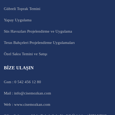
Gübreli Toprak Temini
Yapay Uygulama
Süs Havuzları Projelendirme ve Uygulama
Teras Bahçeleri Projelendirme Uygulamaları
Özel Saksı Temini ve Satışı
BİZE ULAŞIN
Gsm : 0 542 456 12 80
Mail : info@cisemozkan.com
Web : www.cisemozkan.com