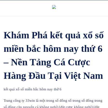
Skip
to
content
Khám Phá kết quả xổ số
miền bắc hôm nay thứ 6
– Nền Tảng Cá Cược
Hàng Đầu Tại Việt Nam
kết quả xổ số miền bắc hôm nay thứ 6
Trang công ty 33win là một trong số đông số trong số đông trong
số đông căn nguyên cá không nghỉ}{đặt cược không nghỉ}{đặt