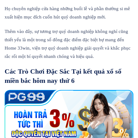
Họ chuyên nghiệp cửa hàng những buổi lễ và phần thưởng si mê
xuất hiện mục đích cuốn hút quý doanh nghiệp mới.
Thêm vào đây, sự tương trợ quý doanh nghiệp không nghỉ cũng
thiết yếu là một trong số đông đặc điểm đặc biệt bự mang đến
Home 33win, viện trợ quý doanh nghiệp giải quyết và khắc phục
rắc rối một bí quyết nhanh chóng và hiệu quả.
Các Trò Chơi Đặc Sắc Tại kết quả xổ số
miền bắc hôm nay thứ 6