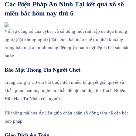
Các Biện Pháp An Ninh Tại kết quả xổ số
miền bắc hôm nay thứ 6
Với sự củng cố của cyber và số đông mối rình rập đe dọa không
nghỉ}{đặt không nghỉ}{đặt cược, bài toán chế trở phải khoảng
trống bảo mật an ninh mang đến quý doanh nghiệp là hết sức bắt
buộc.
Bảo Mật Thông Tin Người Chơi
Trang công ty 33win bắt buộc đến nhiều bí quyết giải quyết và
khắc phục bảo mật nghiêm khắc để bịt chở đọc tin Trách Nhiệm
Hữu Hạn Tư Nhân của người.
Hệ thống mã hóa Ác liệu giúp chặn chặn số đông tầm nã cập bất
hợp pháp.
Giao Dịch An Toàn