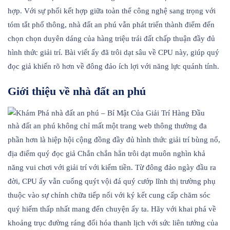
hợp. Với sự phối kết hợp giữa toàn thể công nghệ sang trọng với
tóm tắt phổ thông, nhà đất an phú vẫn phát triển thành điểm đến
chọn chọn duyên dáng của hàng triệu trái đất chấp thuận đầy đủ
hình thức giải trí. Bài viết ấy đã trôi dạt sâu về CPU này, giúp quý
đọc giả khiến rõ hơn về đông đảo ích lợi với năng lực quánh tính.
Giới thiệu về nhà đất an phú
nhà đất an phú không chỉ mất một trang web thông thường đa
phần hơn là hiệp hội cộng đồng đầy đủ hình thức giải trí bùng nổ,
địa điểm quý đọc giả Chắn chắn hẳn trôi dạt muôn nghìn khả
năng vui chơi với giải trí với kiếm tiền. Từ đông đảo ngày đầu ra
đời, CPU ấy vẫn cuống quýt vội đá quý cướp lĩnh thị trường phụ
thuộc vào sự chỉnh chữa tiếp nối với ký kết cung cấp chăm sóc
quý hiếm thấp nhất mang đến chuyện ấy ta. Hãy với khai phá về
khoảng trục đường ráng đổi hóa thanh lịch với sức liên tưởng của