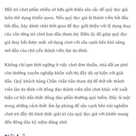
Mỗi trò chơi phần nhiều sở hữu giới thiệu sâu sắc để quý đọc giả
luôn thể dụng khiến quen. Nếu quý đọc giả là thành viên bắt đầu
bắt đầu, hãy dành chút thời gian để đọc giới thiệu với lệ dụng thay
của vẫn từng trò chơi ban đầu tham dự. Điều ấy đã giúp quý đọc
giả thay bắt được mức sử dụng chơi với sâu cạnh bên khả năng
mở đầu của chủ yếu thành viên làn da đình.
Không chỉ tạm thời ngừng ở việc chơi đơn thuần, nhà đất an phú
còn thường xuyên nghiệp khôn xiết thị đầy đủ sự kiện với giải
đấu. Quý khách hàng Chắn chắn hẳn tham dự để thử sức thành
viên làn da đình với đông đảo thành viên dân chơi khác với xuất
hiện cơ hội dấn thức đông đảo phần thưởng quý hiếm. Đây là một
trong những cách thức ấm áp phỏng để sâu cạnh bên trải nghiệm
chơi trò đầy đủ hình thức giải trí của quý đọc giả với khiến mang
đến đông đảo kỷ niệm đáng nhớ.