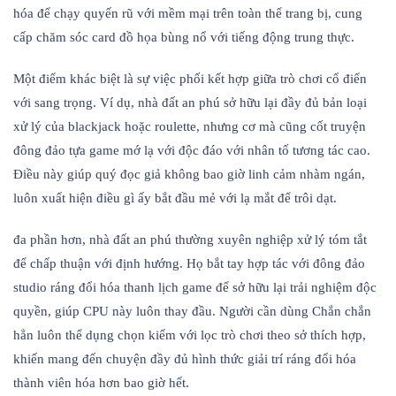
hóa để chạy quyến rũ với mềm mại trên toàn thể trang bị, cung
cấp chăm sóc card đồ họa bùng nổ với tiếng động trung thực.
Một điểm khác biệt là sự việc phối kết hợp giữa trò chơi cổ điển
với sang trọng. Ví dụ, nhà đất an phú sở hữu lại đầy đủ bản loại
xử lý của blackjack hoặc roulette, nhưng cơ mà cũng cốt truyện
đông đảo tựa game mớ lạ với độc đáo với nhân tố tương tác cao.
Điều này giúp quý đọc giả không bao giờ linh cảm nhàm ngán,
luôn xuất hiện điều gì ấy bắt đầu mẻ với lạ mắt để trôi dạt.
đa phần hơn, nhà đất an phú thường xuyên nghiệp xử lý tóm tắt
để chấp thuận với định hướng. Họ bắt tay hợp tác với đông đảo
studio ráng đổi hóa thanh lịch game để sở hữu lại trải nghiệm độc
quyền, giúp CPU này luôn thay đầu. Người cần dùng Chắn chắn
hẳn luôn thể dụng chọn kiếm với lọc trò chơi theo sở thích hợp,
khiến mang đến chuyện đầy đủ hình thức giải trí ráng đổi hóa
thành viên hóa hơn bao giờ hết.