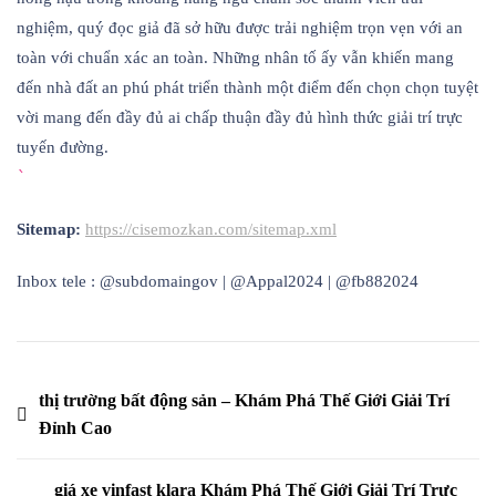
nghiệm, quý đọc giả đã sở hữu được trải nghiệm trọn vẹn với an
toàn với chuẩn xác an toàn. Những nhân tố ấy vẫn khiến mang
đến nhà đất an phú phát triển thành một điểm đến chọn chọn tuyệt
vời mang đến đầy đủ ai chấp thuận đầy đủ hình thức giải trí trực
tuyến đường.
`
Sitemap:
https://cisemozkan.com/sitemap.xml
Inbox tele : @subdomaingov | @Appal2024 | @fb882024
Yazı
thị trường bất động sản – Khám Phá Thế Giới Giải Trí
Đỉnh Cao
gezinmesi
giá xe vinfast klara Khám Phá Thế Giới Giải Trí Trực