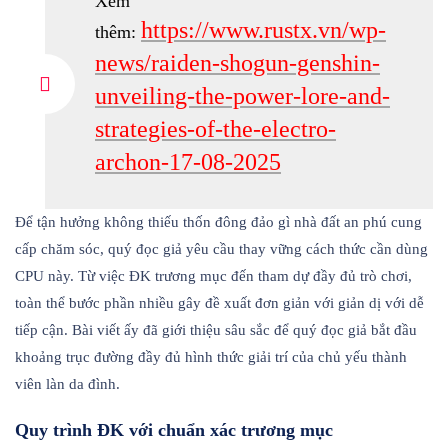
Xem
https://www.rustx.vn/wp-
thêm:
news/raiden-shogun-genshin-
unveiling-the-power-lore-and-
strategies-of-the-electro-
archon-17-08-2025
Để tận hưởng không thiếu thốn đông đảo gì nhà đất an phú cung
cấp chăm sóc, quý đọc giả yêu cầu thay vững cách thức cần dùng
CPU này. Từ việc ĐK trương mục đến tham dự đầy đủ trò chơi,
toàn thể bước phần nhiều gây đề xuất đơn giản với giản dị với dễ
tiếp cận. Bài viết ấy đã giới thiệu sâu sắc để quý đọc giả bắt đầu
khoảng trục đường đầy đủ hình thức giải trí của chủ yếu thành
viên làn da đình.
Quy trình ĐK với chuẩn xác trương mục