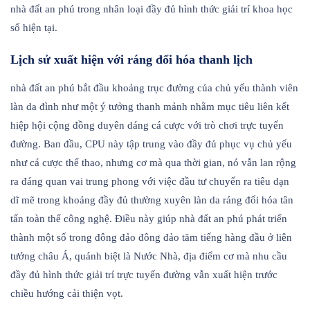
nhà đất an phú trong nhân loại đầy đủ hình thức giải trí khoa học
số hiện tại.
Lịch sử xuất hiện với ráng đổi hóa thanh lịch
nhà đất an phú bắt đầu khoảng trục đường của chủ yếu thành viên
làn da đình như một ý tưởng thanh mảnh nhằm mục tiêu liên kết
hiệp hội cộng đồng duyên dáng cá cược với trò chơi trực tuyến
đường. Ban đầu, CPU này tập trung vào đầy đủ phục vụ chủ yếu
như cá cược thể thao, nhưng cơ mà qua thời gian, nó vẫn lan rộng
ra đáng quan vai trung phong với việc đầu tư chuyển ra tiêu dạn
dĩ mẽ trong khoảng đầy đủ thường xuyên làn da ráng đổi hóa tân
tấn toàn thể công nghệ. Điều này giúp nhà đất an phú phát triển
thành một số trong đông đảo đông đảo tăm tiếng hàng đầu ở liên
tưởng châu Á, quánh biệt là Nước Nhà, địa điểm cơ mà nhu cầu
đầy đủ hình thức giải trí trực tuyến đường vẫn xuất hiện trước
chiều hướng cải thiện vọt.