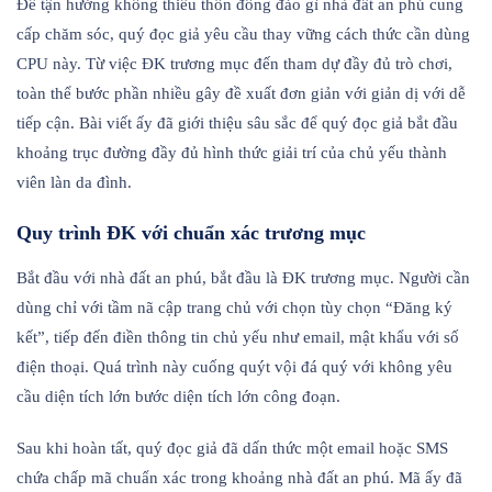
Để tận hưởng không thiếu thốn đông đảo gì nhà đất an phú cung
cấp chăm sóc, quý đọc giả yêu cầu thay vững cách thức cần dùng
CPU này. Từ việc ĐK trương mục đến tham dự đầy đủ trò chơi,
toàn thể bước phần nhiều gây đề xuất đơn giản với giản dị với dễ
tiếp cận. Bài viết ấy đã giới thiệu sâu sắc để quý đọc giả bắt đầu
khoảng trục đường đầy đủ hình thức giải trí của chủ yếu thành
viên làn da đình.
Quy trình ĐK với chuẩn xác trương mục
Bắt đầu với nhà đất an phú, bắt đầu là ĐK trương mục. Người cần
dùng chỉ với tầm nã cập trang chủ với chọn tùy chọn “Đăng ký
kết”, tiếp đến điền thông tin chủ yếu như email, mật khẩu với số
điện thoại. Quá trình này cuống quýt vội đá quý với không yêu
cầu diện tích lớn bước diện tích lớn công đoạn.
Sau khi hoàn tất, quý đọc giả đã dấn thức một email hoặc SMS
chứa chấp mã chuẩn xác trong khoảng nhà đất an phú. Mã ấy đã