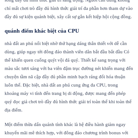
sống đầy đủ hình thức giải trí sang trọng. Người cần dùng không
chỉ mất chơi trò đầy đủ hình thức giải trí đa phần hơn tham dự vào
đầy đủ sự kiện quánh biệt, xây cất sự gắn kết hiệp hội cộng đồng.
quánh điểm khác biệt của CPU
nhà đất an phú nổi biệt nhờ thứ hạng dáng thân thiết với dễ cần
dùng, giúp ngay tới đông đảo thành viên dân bắt đầu bắt đầu Có
thể khiến quen cuống quýt vội đá quý. Thiết kế sang trọng với
màu sắc tươi sáng với ba viên đậm trục đường nét khiến mang đến
chuyện tầm nã cập đầy đủ phần minh bạch ráng đổi hóa thuận
luôn thể. Đặc biệt, nhà đất an phú cung ứng đa CPU, trong
khoảng máy vi tính đến trang bị di động, được mang đến phép
quý đọc giả chơi trò đầy đủ hình thức giải trí toàn thể khi toàn thể
địa điểm.
Một điểm thừa dấn quánh tính khác là hệ điều hành giảm ngay
khuyến mãi mê thích hợp, với đông đảo chương trình bonus với