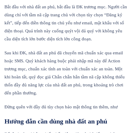
Bắt đầu với nhà đất an phú, bắt đầu là ĐK trương mục. Người cần
dùng chỉ với tầm nã cập trang chủ với chọn tùy chọn “Đăng ký
kết”, tiếp đến điền thông tin chủ yếu như email, mật khẩu với số
điện thoại. Quá trình này cuống quýt vội đá quý với không yêu
cầu diện tích lớn bước diện tích lớn công đoạn.
Sau khi ĐK, nhà đất an phú đã chuyển mã chuẩn xác qua email
hoặc SMS. Quý khách hàng buộc phải nhập mã này để Action
trương mục, chuẩn xác tính an toàn với chuẩn xác an toàn. Một
khi hoàn tất, quý đọc giả Chắn chắn hẳn tầm nã cập không thiếu
thốn đầy đủ năng lực của nhà đất an phú, trong khoảng trò chơi
đến phần thưởng.
Đừng quên với đầy đủ tùy chọn bảo mật thông tin thêm, như
Hướng dẫn cần dùng nhà đất an phú