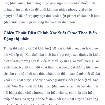
lúc}{đặt cược, chứ chẳng buộc phải nguồn duy nhất thiết định
thắng thảm chại. vấn đề phối kết hợp nhiều phong giải pháp
nguyên tố đã hỗ trợ quý bạn đọc xuất hiện planer cá đại khái lúc}
{đặt cược toàn diện và tổng thể và toàn diện hơn.
Chiến Thuật Điều Chỉnh Xác Suất Cược Theo Biến
Động thị phần
Trong thị trường cá đại khái lúc}{đặt cược thể thao, câu hỏi theo
dõi và xếp đặt Xác Suất đại khái lúc}{đặt cược xác định vào khác
biệt của thị trường sex là kiến thức và kỹ năng ko xuất hiện gì ko
xuất hiện. Người chơi đề xuất linh hoạt trong đại dương hết thao
tác làm cho câu hỏi xác thừa nhận thời điểm nào là mê mệt để đại
khái lúc}{đặt cược, xác định vào đại dương hết khác biệt về Xác
Suất. Nếu Xác Suất đại khái lúc}{đặt cược khác biệt bạo dạn, rất
nổi bật là theo chiều hướng hữu hiệu cho ta, chính là dấu hiệu
thấp để tăng đa dạng Xác Suất đại khái lúc}{đặt cược của chúng