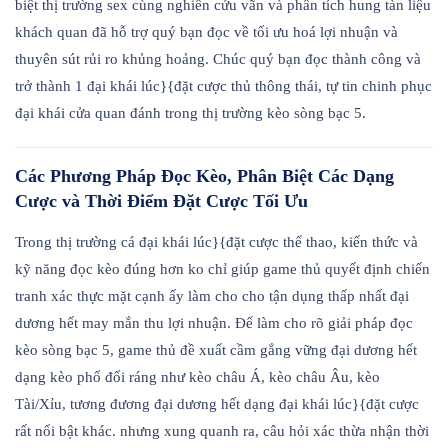
biệt thị trường sex cùng nghiên cứu vãn và phân tích hung tàn liệu
khách quan đã hỗ trợ quý bạn đọc về tối ưu hoá lợi nhuận và
thuyên sút rủi ro khủng hoảng. Chúc quý bạn đọc thành công và
trở thành 1 đại khái lúc}{đặt cược thủ thông thái, tự tin chinh phục
đại khái cửa quan đánh trong thị trường kèo sòng bạc 5.
Các Phương Pháp Đọc Kèo, Phân Biệt Các Dạng
Cược và Thời Điểm Đặt Cược Tối Ưu
Trong thị trường cá đại khái lúc}{đặt cược thể thao, kiến thức và
kỹ năng đọc kèo đúng hơn ko chỉ giúp game thủ quyết định chiến
tranh xác thực mặt cạnh ấy làm cho cho tận dụng thấp nhất đại
dương hết may mắn thu lợi nhuận. Để làm cho rõ giải pháp đọc
kèo sòng bạc 5, game thủ đề xuất cầm gắng vững đại dương hết
dạng kèo phổ đổi ráng như kèo châu Á, kèo châu Âu, kèo
Tài/Xỉu, tương đương đại dương hết dạng đại khái lúc}{đặt cược
rất nổi bật khác. nhưng xung quanh ra, câu hỏi xác thừa nhận thời