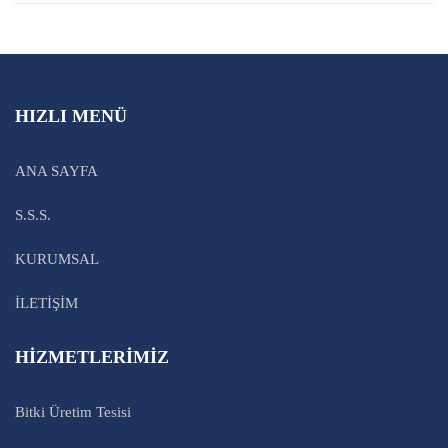
HIZLI MENÜ
ANA SAYFA
S.S.S.
KURUMSAL
İLETİŞİM
HİZMETLERİMİZ
Bitki Üretim Tesisi