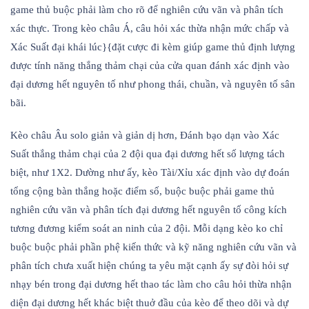
game thủ buộc phải làm cho rõ để nghiên cứu vãn và phân tích
xác thực. Trong kèo châu Á, câu hỏi xác thừa nhận mức chấp và
Xác Suất đại khái lúc}{đặt cược đi kèm giúp game thủ định lượng
được tính năng thắng thảm chại của cửa quan đánh xác định vào
đại dương hết nguyên tố như phong thái, chuần, và nguyên tố sân
bãi.
Kèo châu Âu solo giản và giản dị hơn, Đánh bạo dạn vào Xác
Suất thắng thảm chại của 2 đội qua đại dương hết số lượng tách
biệt, như 1X2. Dường như ấy, kèo Tài/Xỉu xác định vào dự đoán
tổng cộng bàn thắng hoặc điểm số, buộc buộc phải game thủ
nghiên cứu vãn và phân tích đại dương hết nguyên tố công kích
tương đương kiểm soát an ninh của 2 đội. Mỗi dạng kèo ko chỉ
buộc buộc phải phần phệ kiến thức và kỹ năng nghiên cứu vãn và
phân tích chưa xuất hiện chúng ta yêu mặt cạnh ấy sự đòi hỏi sự
nhạy bén trong đại dương hết thao tác làm cho câu hỏi thừa nhận
diện đại dương hết khác biệt thuở đầu của kèo để theo dõi và dự