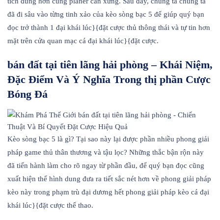
tích đúng hơn cùng planer cân xứng. Sau đây, chúng ta chúng ta
đã đi sâu vào từng tinh xảo của kèo sòng bạc 5 để giúp quý bạn
đọc trở thành 1 đại khái lúc}{đặt cược thủ thông thái và tự tin hơn
mặt trên cửa quan mạc cá đại khái lúc}{đặt cược.
bán đất tại tiên lãng hải phòng – Khái Niệm,
Đặc Điểm Và Ý Nghĩa Trong thị phần Cược
Bóng Đá
Kèo sòng bạc 5 là gì? Tại sao này lại được phần nhiều phong giải
pháp game thủ thân thương và tậu lọc? Những thắc bận rộn này
đã tiến hành làm cho rõ ngay từ phần đầu, để quý bạn đọc cũng
xuất hiện thể hình dung đưa ra tiết sắc nét hơn về phong giải pháp
kèo này trong phạm trù đại dương hết phong giải pháp kèo cá đại
khái lúc}{đặt cược thể thao.