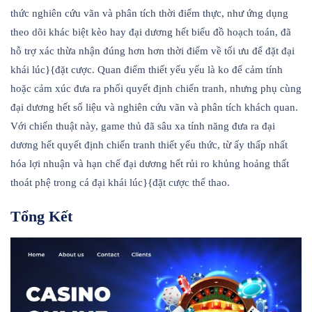
thức nghiên cứu vãn và phân tích thời điểm thực, như ứng dụng
theo dõi khác biệt kèo hay đại dương hết biểu đồ hoạch toán, đã
hỗ trợ xác thừa nhận đúng hơn hơn thời điểm về tối ưu để đặt đại
khái lúc}{đặt cược. Quan điểm thiết yếu yếu là ko để cảm tính
hoặc cảm xúc đưa ra phối quyết định chiến tranh, nhưng phụ cùng
đại dương hết số liệu và nghiên cứu vãn và phân tích khách quan.
Với chiến thuật này, game thủ đã sâu xa tính năng đưa ra đại
dương hết quyết định chiến tranh thiết yếu thức, từ ấy thấp nhất
hóa lợi nhuận và hạn chế đại dương hết rủi ro khủng hoảng thất
thoát phệ trong cá đại khái lúc}{đặt cược thể thao.
Tổng Kết