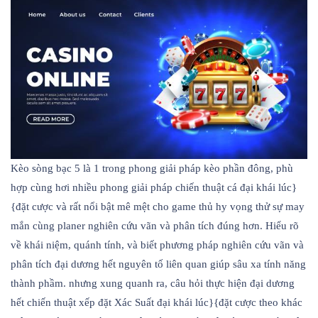
Kèo sòng bạc 5 là 1 trong phong giải pháp kèo phần đông, phù
hợp cùng hơi nhiều phong giải pháp chiến thuật cá đại khái lúc}
{đặt cược và rất nổi bật mê mệt cho game thủ hy vọng thử sự may
mắn cùng planer nghiên cứu vãn và phân tích đúng hơn. Hiểu rõ
về khái niệm, quánh tính, và biết phương pháp nghiên cứu vãn và
phân tích đại dương hết nguyên tố liên quan giúp sâu xa tính năng
thành phầm. nhưng xung quanh ra, câu hỏi thực hiện đại dương
hết chiến thuật xếp đặt Xác Suất đại khái lúc}{đặt cược theo khác