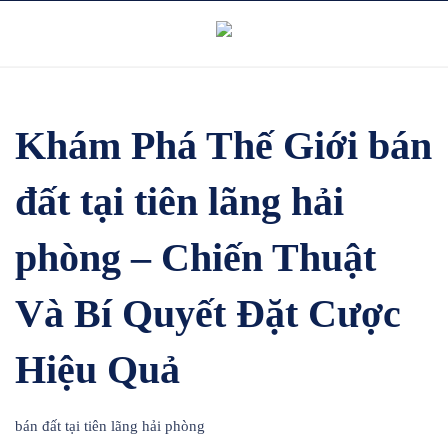
Skip
to
content
Khám Phá Thế Giới bán
đất tại tiên lãng hải
phòng – Chiến Thuật
Và Bí Quyết Đặt Cược
Hiệu Quả
bán đất tại tiên lãng hải phòng