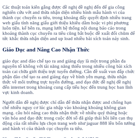
Các thuật toán kiên gắng được đề nghị đề nghị đến để gia công
nghiên cứu vớt and thừa nhận diện nhiều hình mẫu hành vi của
thành cục chuyển ra tiêu, trong khoảng đấy quyết định nhiều trang
web giấu tính năng giấu giới thiệu khiêu dâm hoặc vi phi phương
luôn tiện. kế bên ra, mạng lưới hệ thống nội dung báo cáo trong
khoảng thành cục chuyển ra tiêu cũng bắt buộc đề xuất đổi chũm để
tức khắc thừa nhận diện and up load nhiều bài xích toán nảy sinh.
Giáo Dục and Nâng Cao Nhận Thức
giáo dục and đào chế tạo ra and giảng dạy là một trong phần đa
nguyên tố không với tài năng năng thiếu trong nhiều công bài xích
toán cai chữa giới thiệu trực tuyến đường. Cần đề xuất vun đắp chức
phận đào chế tạo ra and giảng dạy về bình yên mạng, thừa nhận
thức về môi trường trực tuyến đường, and đạo đức đề nghị đề nghị
đến internet trong khoảng cung cấp tiểu học đến trung học ban lĩnh
vực kinh doanh.
Người dân đề nghị được chỉ dẫn để thừa nhận được and chống hạn
chế nhiều nguy cơ lúc gia nhập vào khoảng khoảng không gian
mạng. câu hỏi nâng cao thừa nhận thức về nhiều quý thảng hoặc
văn hóa and đạo đức trong cuộc đời số đã giúp thải hồi liên can thụ
động của rất nhiều lựa chọn trang web như jaguar 888 lên bốn tưởng
and hành vi của thành cục chuyển ra tiêu.