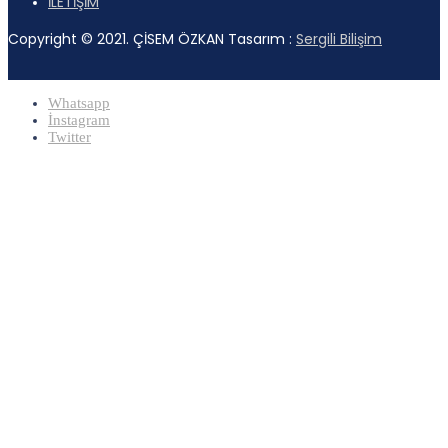
İLETİŞİM
Copyright © 2021. ÇİSEM ÖZKAN Tasarım :
Sergili Bilişim
Whatsapp
İnstagram
Twitter