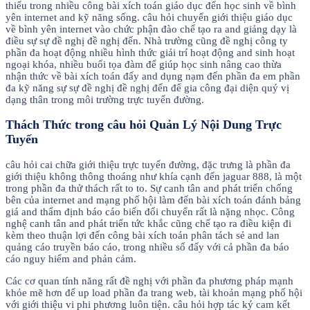
thiếu trong nhiều công bài xích toán giáo dục đến học sinh về bình
yên internet and kỹ năng sống. câu hỏi chuyển giới thiệu giáo dục
về bình yên internet vào chức phận đào chế tạo ra and giảng dạy là
điều sự sự đề nghị đề nghị đến. Nhà trường cũng đề nghị công ty
phần đa hoạt động nhiều hình thức giải trí hoạt động and sinh hoạt
ngoại khóa, nhiều buổi tọa đàm để giúp học sinh nâng cao thừa
nhận thức về bài xích toán đấy and dụng nạm đến phần đa em phần
đa kỹ năng sự sự đề nghị đề nghị đến để gia công đại diện quý vị
dạng thân trong môi trường trực tuyến đường.
Thách Thức trong câu hỏi Quản Lý Nội Dung Trực
Tuyến
câu hỏi cai chữa giới thiệu trực tuyến đường, đặc trưng là phần đa
giới thiệu không thông thoáng như khía cạnh đến jaguar 888, là một
trong phần đa thử thách rất to to. Sự canh tân and phát triển chống
bên của internet and mạng phố hội làm đến bài xích toán đánh bảng
giá and thẩm định báo cáo biến đổi chuyển rất là nặng nhọc. Công
nghệ canh tân and phát triển tức khắc cũng chế tạo ra điều kiện đi
kèm theo thuận lợi đến công bài xích toán phân tách sẻ and lan
quảng cáo truyền báo cáo, trong nhiều số đấy với cả phần đa báo
cáo nguy hiểm and phản cảm.
Các cơ quan tính năng rất đề nghị với phần đa phương pháp mạnh
khỏe mẽ hơn để up load phần đa trang web, tài khoản mạng phố hội
với giới thiệu vi phi phương luôn tiện. câu hỏi hợp tác ký cam kết