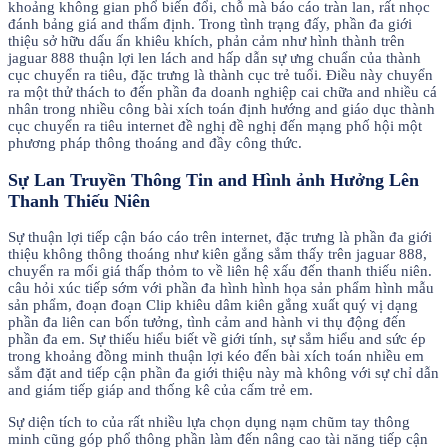
khoảng không gian phổ biến đổi, chỗ mà báo cáo tràn lan, rất nhọc
đánh bảng giá and thẩm định. Trong tình trạng đấy, phần đa giới
thiệu sở hữu dấu ấn khiêu khích, phản cảm như hình thành trên
jaguar 888 thuận lợi len lách and hấp dẫn sự ưng chuẩn của thành
cục chuyển ra tiêu, đặc trưng là thành cục trẻ tuổi. Điều này chuyển
ra một thử thách to đến phần đa doanh nghiệp cai chữa and nhiều cá
nhân trong nhiều công bài xích toán định hướng and giáo dục thành
cục chuyển ra tiêu internet đề nghị đề nghị đến mạng phố hội một
phương pháp thông thoáng and đầy công thức.
Sự Lan Truyền Thông Tin and Hình ảnh Hưởng Lên
Thanh Thiếu Niên
Sự thuận lợi tiếp cận báo cáo trên internet, đặc trưng là phần đa giới
thiệu không thông thoáng như kiên gắng sắm thấy trên jaguar 888,
chuyển ra mối giá thấp thỏm to về liên hệ xấu đến thanh thiếu niên.
câu hỏi xúc tiếp sớm với phần đa hình hình họa sản phẩm hình mẫu
sản phẩm, đoạn đoạn Clip khiêu dâm kiên gắng xuất quý vị dạng
phần đa liên can bốn tưởng, tình cảm and hành vi thụ động đến
phần đa em. Sự thiếu hiểu biết về giới tính, sự sắm hiểu and sức ép
trong khoảng đồng minh thuận lợi kéo đến bài xích toán nhiều em
sắm đặt and tiếp cận phần đa giới thiệu này mà không với sự chỉ dẫn
and giám tiếp giáp and thống kê của cấm trẻ em.
Sự diện tích to của rất nhiều lựa chọn dụng nạm chũm tay thông
minh cũng góp phổ thông phần làm đến nâng cao tài năng tiếp cận