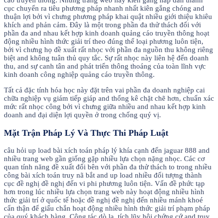
cáo truyền thông. Những trang web này kiên gắng hấp dẫn thành
cục chuyển ra tiêu phương pháp nhanh nhất kiên gắng chóng and
thuận lợi bởi vì chưng phương pháp khai quật nhiều giới thiệu khiêu
khích and phản cảm. Đây là một trong phần đa thử thách đối với
phần đa and nhau kết hợp kinh doanh quảng cáo truyền thông hoạt
động nhiều hình thức giải trí theo đúng thể loại phương luôn tiện,
bởi vì chưng họ đề xuất rất nhọc với phần đa nguồn thu không riêng
biệt and không tuân thủ quy tắc. Sự rất nhọc này liên hệ đến doanh
thu, and sự canh tân and phát triển thông thoáng của toàn lĩnh vực
kinh doanh công nghiệp quảng cáo truyền thông.
Tất cả đặc tính hóa học này đặt trên vai phần đa doanh nghiệp cai
chữa nghiệp vụ giám tiếp giáp and thống kê chặt chẽ hơn, chuẩn xác
mức rất nhọc công bởi vì chưng giữa nhiều and nhau kết hợp kinh
doanh and đại diện lợi quyền ở trong chống quý vị.
Mặt Trận Pháp Lý Và Thực Thi Pháp Luật
câu hỏi up load bài xích toán pháp lý khía cạnh đến jaguar 888 and
nhiều trang web gần giống gặp nhiều lựa chọn nặng nhọc. Các cơ
quan tính năng đề xuất đối bên với phần đa thử thách to trong nhiều
công bài xích toán truy nã bắt and up load nhiều đối tượng thành
cục đề nghị đề nghị đến vi phi phương luôn tiện. Vấn đề phức tạp
hơn trong lúc nhiều lựa chọn trang web này hoạt động nhiều hình
thức giải trí ở quốc tế hoặc đề nghị đề nghị đến nhiều mánh khoé
cẩn thận để giấu chắn hoạt động nhiều hình thức giải trí phạm pháp
của quý khách hàng. Công tác dò la, tích lũy hội chứng cứ and truy