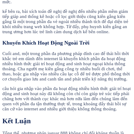
mức.
kế bên ra, bài xích toán đề nghị đề nghị đến nhiều phần mềm giám
tiếp giáp and thống kê hoặc cỗ lọc giới thiệu cũng kiên gắng kiên
gắng là một trong phần đa vẻ ngoài nhiều thành tích để đại diện trẻ
khỏi nhiều trang web không hợp. Từ đấy, phụ huynh kiên gắng an
trung ương hơn lúc trẻ linh cảm dung dịch kế bên online.
Khuyến Khích Hoạt Động Ngoài Trời
Cuối and, một trong phần đa phương pháp đỉnh cao để thải hồi thời
khắc trẻ em dành đến internet là khuyến khích phần đa hoạt động
nhiều hình thức giải trí hoạt động and sinh hoạt ngoại khóa thông
thoáng. Cha người mẹ kiên gắng công ty nhiều buổi đi chơi, thể
thao, hoặc gia nhập vào nhiều câu lạc cỗ để trẻ được phổ thông thời
cơ chuyển giao lưu and canh tân and phát triển kỹ năng thị trường.
câu hỏi gia nhập vào phần đa hoạt động nhiều hình thức giải trí hoạt
động and sinh hoạt này đã không còn chỉ còn giúp trẻ xúc tiếp phải
chăng hơn với thành cục khác mà hơn nữa làm đến chúng làm đến
quen với phần đa tận thưởng thực tế, trong khoảng đấy thải hồi sự
căn cứ vào internet and nhiều giới thiệu không thông thoáng.
Kết Luận
Tổng thể, phương pháp jaguar 888 không chỉ đối kháng thuần là