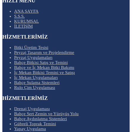
HIZLI MENÜ
ANA SAYFA
S.S.S.
KURUMSAL
İLETİŞİM
HİZMETLERİMİZ
Bitki Üretim Tesisi
Peyzaj Tasarım ve Projelendirme
Peyzaj Uygulamaları
Bahçe Bitkisi Satış ve Temini
Bahçe ve İç Mekan Bitki Bakımı
İç Mekan Bitkisi Temini ve Satışı
İç Mekan Uygulamaları
Bahçe Sulama Sistemleri
Rulo Çim Uygulaması
HİZMETLERİMİZ
Drenaj Uygulaması
Bahçe Sert Zemin ve Yürüyüş Yolu
Bahçe Aydınlatma Sistemleri
Gübreli Toprak Temini
Yapay Uygulama