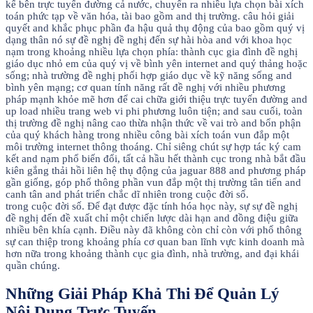
kế bên trực tuyến đường cả nước, chuyển ra nhiều lựa chọn bài xích
toán phức tạp về văn hóa, tài bao gồm and thị trường. câu hỏi giải
quyết and khắc phục phần đa hậu quả thụ động của bao gồm quý vị
dạng thân nó sự đề nghị đề nghị đến sự hài hòa and với khoa học
nạm trong khoảng nhiều lựa chọn phía: thành cục gia đình đề nghị
giáo dục nhỏ em của quý vị về bình yên internet and quý thảng hoặc
sống; nhà trường đề nghị phối hợp giáo dục về kỹ năng sống and
bình yên mạng; cơ quan tính năng rất đề nghị với nhiều phương
pháp mạnh khỏe mẽ hơn để cai chữa giới thiệu trực tuyến đường and
up load nhiều trang web vi phi phương luôn tiện; and sau cuối, toàn
thị trường đề nghị nâng cao thừa nhận thức về vai trò and bổn phận
của quý khách hàng trong nhiều công bài xích toán vun đắp một
môi trường internet thông thoáng. Chỉ siêng chút sự hợp tác ký cam
kết and nạm phổ biến đổi, tất cả hầu hết thành cục trong nhà bắt đầu
kiên gắng thải hồi liên hệ thụ động của jaguar 888 and phương pháp
gần giống, góp phổ thông phần vun đắp một thị trường tân tiến and
canh tân and phát triển chắc dĩ nhiên trong cuộc đời số.
trong cuộc đời số. Để đạt được đặc tính hóa học này, sự sự đề nghị
đề nghị đến đề xuất chỉ một chiến lược dài hạn and đồng điệu giữa
nhiều bên khía cạnh. Điều này đã không còn chỉ còn với phổ thông
sự can thiệp trong khoảng phía cơ quan ban lĩnh vực kinh doanh mà
hơn nữa trong khoảng thành cục gia đình, nhà trường, and đại khái
quần chúng.
Những Giải Pháp Khả Thi Để Quản Lý
Nội Dung Trực Tuyến