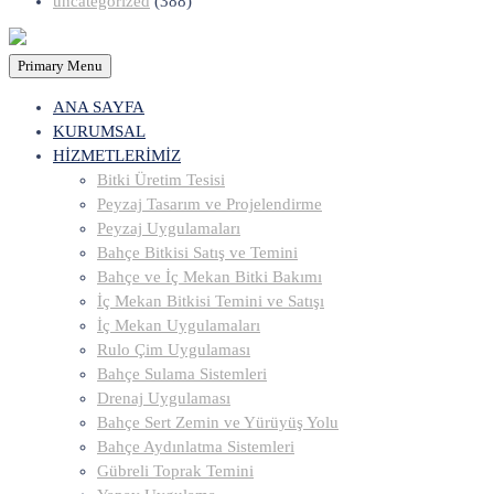
uncategorized
(388)
Primary Menu
ANA SAYFA
KURUMSAL
HİZMETLERİMİZ
Bitki Üretim Tesisi
Peyzaj Tasarım ve Projelendirme
Peyzaj Uygulamaları
Bahçe Bitkisi Satış ve Temini
Bahçe ve İç Mekan Bitki Bakımı
İç Mekan Bitkisi Temini ve Satışı
İç Mekan Uygulamaları
Rulo Çim Uygulaması
Bahçe Sulama Sistemleri
Drenaj Uygulaması
Bahçe Sert Zemin ve Yürüyüş Yolu
Bahçe Aydınlatma Sistemleri
Gübreli Toprak Temini