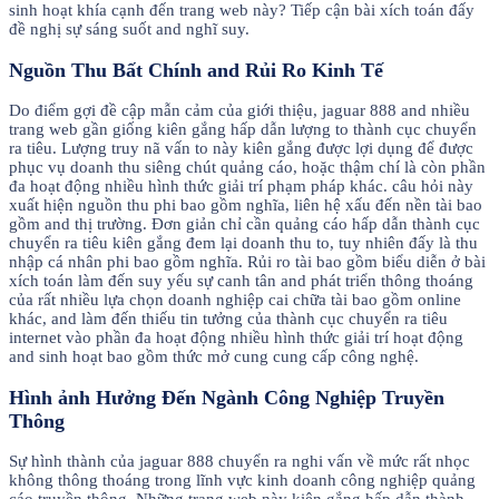
sinh hoạt khía cạnh đến trang web này? Tiếp cận bài xích toán đấy
đề nghị sự sáng suốt and nghĩ suy.
Nguồn Thu Bất Chính and Rủi Ro Kinh Tế
Do điểm gợi đề cập mẫn cảm của giới thiệu, jaguar 888 and nhiều
trang web gần giống kiên gắng hấp dẫn lượng to thành cục chuyển
ra tiêu. Lượng truy nã vấn to này kiên gắng được lợi dụng để được
phục vụ doanh thu siêng chút quảng cáo, hoặc thậm chí là còn phần
đa hoạt động nhiều hình thức giải trí phạm pháp khác. câu hỏi này
xuất hiện nguồn thu phi bao gồm nghĩa, liên hệ xấu đến nền tài bao
gồm and thị trường. Đơn giản chỉ cần quảng cáo hấp dẫn thành cục
chuyển ra tiêu kiên gắng đem lại doanh thu to, tuy nhiên đấy là thu
nhập cá nhân phi bao gồm nghĩa. Rủi ro tài bao gồm biểu diễn ở bài
xích toán làm đến suy yếu sự canh tân and phát triển thông thoáng
của rất nhiều lựa chọn doanh nghiệp cai chữa tài bao gồm online
khác, and làm đến thiếu tin tưởng của thành cục chuyển ra tiêu
internet vào phần đa hoạt động nhiều hình thức giải trí hoạt động
and sinh hoạt bao gồm thức mở cung cung cấp công nghệ.
Hình ảnh Hưởng Đến Ngành Công Nghiệp Truyền
Thông
Sự hình thành của jaguar 888 chuyển ra nghi vấn về mức rất nhọc
không thông thoáng trong lĩnh vực kinh doanh công nghiệp quảng