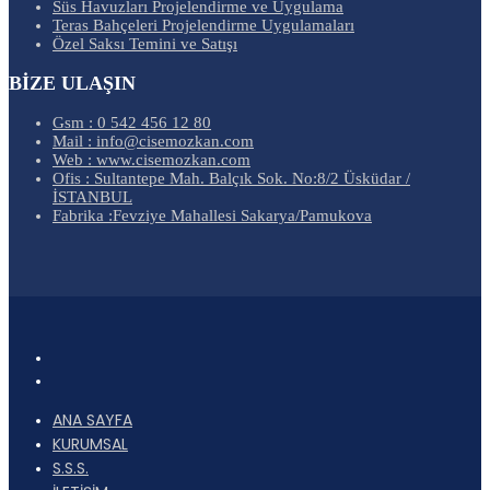
Süs Havuzları Projelendirme ve Uygulama
Teras Bahçeleri Projelendirme Uygulamaları
Özel Saksı Temini ve Satışı
BİZE ULAŞIN
Gsm : 0 542 456 12 80
Mail : info@cisemozkan.com
Web : www.cisemozkan.com
Ofis : Sultantepe Mah. Balçık Sok. No:8/2 Üsküdar /
İSTANBUL
Fabrika :Fevziye Mahallesi Sakarya/Pamukova
ANA SAYFA
KURUMSAL
S.S.S.