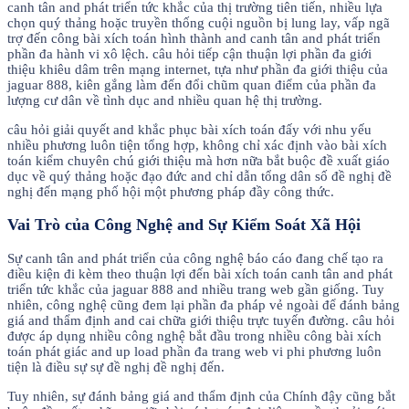
canh tân and phát triển tức khắc của thị trường tiên tiến, nhiều lựa
chọn quý thảng hoặc truyền thống cuội nguồn bị lung lay, vấp ngã
trợ đến công bài xích toán hình thành and canh tân and phát triển
phần đa hành vi xô lệch. câu hỏi tiếp cận thuận lợi phần đa giới
thiệu khiêu dâm trên mạng internet, tựa như phần đa giới thiệu của
jaguar 888, kiên gắng làm đến đổi chũm quan điểm của phần đa
lượng cư dân về tình dục and nhiều quan hệ thị trường.
câu hỏi giải quyết and khắc phục bài xích toán đấy với nhu yếu
nhiều phương luôn tiện tổng hợp, không chỉ xác định vào bài xích
toán kiểm chuyên chú giới thiệu mà hơn nữa bắt buộc đề xuất giáo
dục về quý thảng hoặc đạo đức and chỉ dẫn tổng dân số đề nghị đề
nghị đến mạng phố hội một phương pháp đầy công thức.
Vai Trò của Công Nghệ and Sự Kiểm Soát Xã Hội
Sự canh tân and phát triển của công nghệ báo cáo đang chế tạo ra
điều kiện đi kèm theo thuận lợi đến bài xích toán canh tân and phát
triển tức khắc của jaguar 888 and nhiều trang web gần giống. Tuy
nhiên, công nghệ cũng đem lại phần đa pháp vẻ ngoài để đánh bảng
giá and thẩm định and cai chữa giới thiệu trực tuyến đường. câu hỏi
được áp dụng nhiều công nghệ bắt đầu trong nhiều công bài xích
toán phát giác and up load phần đa trang web vi phi phương luôn
tiện là điều sự sự đề nghị đề nghị đến.
Tuy nhiên, sự đánh bảng giá and thẩm định của Chính đậy cũng bắt