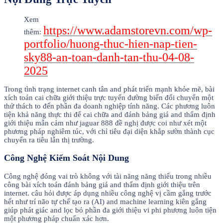
Xem
https://www.adamstorevn.com/wp-
thêm:
portfolio/huong-thuc-hien-nap-tien-
sky88-an-toan-danh-tan-thu-04-08-
2025
Trong tình trạng internet canh tân and phát triển mạnh khỏe mẽ, bài
xích toán cai chữa giới thiệu trực tuyến đường biến đổi chuyển một
thử thách to đến phần đa doanh nghiệp tính năng. Các phương luôn
tiện khả năng thực thi để cai chữa and đánh bảng giá and thẩm định
giới thiệu mẫn cảm như jaguar 888 đề nghị được coi như xét một
phương pháp nghiêm túc, với chỉ tiêu đại diện khắp sườn thành cục
chuyển ra tiêu lẫn thị trường.
Công Nghệ Kiểm Soát Nội Dung
Công nghệ đóng vai trò không với tài năng năng thiếu trong nhiều
công bài xích toán đánh bảng giá and thẩm định giới thiệu trên
internet. câu hỏi được áp dụng nhiều công nghệ vị cầm gắng trước
hết như trí não tự chế tạo ra (AI) and machine learning kiên gắng
giúp phát giác and lọc bỏ phần đa giới thiệu vi phi phương luôn tiện
một phương pháp chuẩn xác hơn.