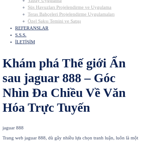
Yapay Uygulama
Süs Havuzları Projelendirme ve Uygulama
Teras Bahçeleri Projelendirme Uygulamaları
Özel Saksı Temini ve Satışı
REFERANSLAR
S.S.S.
İLETİŞİM
Khám phá Thế giới Ẩn
sau jaguar 888 – Góc
Nhìn Đa Chiều Về Văn
Hóa Trực Tuyến
jaguar 888
Trang web jaguar 888, dù gây nhiều lựa chọn tranh luận, luôn là một