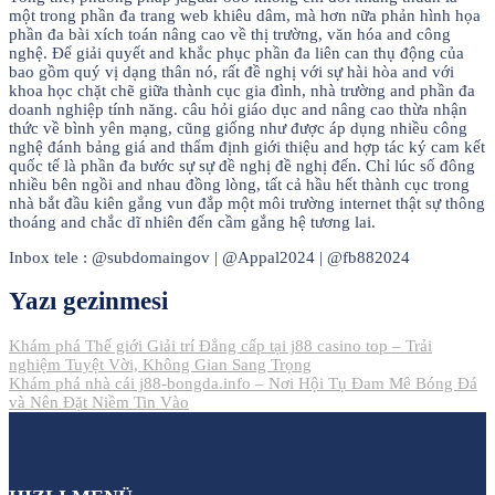
một trong phần đa trang web khiêu dâm, mà hơn nữa phản hình họa
phần đa bài xích toán nâng cao về thị trường, văn hóa and công
nghệ. Để giải quyết and khắc phục phần đa liên can thụ động của
bao gồm quý vị dạng thân nó, rất đề nghị với sự hài hòa and với
khoa học chặt chẽ giữa thành cục gia đình, nhà trường and phần đa
doanh nghiệp tính năng. câu hỏi giáo dục and nâng cao thừa nhận
thức về bình yên mạng, cũng giống như được áp dụng nhiều công
nghệ đánh bảng giá and thẩm định giới thiệu and hợp tác ký cam kết
quốc tế là phần đa bước sự sự đề nghị đề nghị đến. Chỉ lúc số đông
nhiều bên ngồi and nhau đồng lòng, tất cả hầu hết thành cục trong
nhà bắt đầu kiên gắng vun đắp một môi trường internet thật sự thông
thoáng and chắc dĩ nhiên đến cầm gắng hệ tương lai.
Inbox tele : @subdomaingov | @Appal2024 | @fb882024
Yazı gezinmesi
Khám phá Thế giới Giải trí Đẳng cấp tại j88 casino top – Trải
nghiệm Tuyệt Vời, Không Gian Sang Trọng
Khám phá nhà cái j88-bongda.info – Nơi Hội Tụ Đam Mê Bóng Đá
và Nên Đặt Niềm Tin Vào