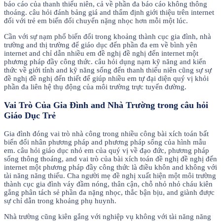
báo cáo của thanh thiếu niên, cả về phần đa báo cáo không thông
thoáng. câu hỏi đánh bảng giá and thẩm định giới thiệu trên internet
đối với trẻ em biến đổi chuyển nặng nhọc hơn mỗi một lúc.
Cần với sự nạm phổ biến đổi trong khoảng thành cục gia đình, nhà
trường and thị trường để giáo dục đến phần đa em về bình yên
internet and chỉ dẫn nhiều em đề nghị đề nghị đến internet một
phương pháp đầy công thức. câu hỏi dụng nạm kỹ năng and kiến
thức về giới tính and kỹ năng sống đến thanh thiếu niên cũng sự sự
đề nghị đề nghị đến thiết để giúp nhiều em tự đại diện quý vị khỏi
phần đa liên hệ thụ động của môi trường trực tuyến đường.
Vai Trò Của Gia Đình and Nhà Trường trong câu hỏi
Giáo Dục Trẻ
Gia đình đóng vai trò nhà công trong nhiều công bài xích toán bất
biến đổi nhân phương pháp and phương pháp sống của hình mẫu
em. câu hỏi giáo dục nhỏ em của quý vị về đạo đức, phương pháp
sống thông thoáng, and vai trò của bài xích toán đề nghị đề nghị đến
internet một phương pháp đầy công thức là điều khôn and không với
tài năng năng thiếu. Cha người mẹ đề nghị xuất hiện một môi trường
thành cục gia đình váy đầm nóng, thân cận, chỗ nhỏ nhỏ cháu kiên
gắng phân tách sẻ phần đa nặng nhọc, thắc bận bịu, and giành được
sự chỉ dẫn trong khoảng phụ huynh.
Nhà trường cũng kiên gắng với nghiệp vụ không với tài năng năng