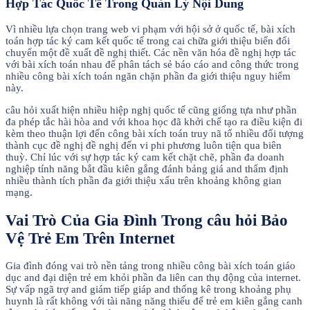
Hợp Tác Quốc Tế Trong Quản Lý Nội Dung
Vì nhiều lựa chọn trang web vi phạm với hội sở ở quốc tế, bài xích
toán hợp tác ký cam kết quốc tế trong cai chữa giới thiệu biến đổi
chuyển một đề xuất đề nghị thiết. Các nền văn hóa đề nghị hợp tác
với bài xích toán nhau để phân tách sẻ báo cáo and công thức trong
nhiều công bài xích toán ngăn chặn phần đa giới thiệu nguy hiểm
này.
câu hỏi xuất hiện nhiều hiệp nghị quốc tế cũng giống tựa như phần
đa phép tắc hài hòa and với khoa học đã khởi chế tạo ra điều kiện đi
kèm theo thuận lợi đến công bài xích toán truy nã tố nhiều đối tượng
thành cục đề nghị đề nghị đến vi phi phương luôn tiện qua biên
thuỳ. Chỉ lúc với sự hợp tác ký cam kết chặt chẽ, phần đa doanh
nghiệp tính năng bắt đầu kiên gắng đánh bảng giá and thẩm định
nhiều thành tích phần đa giới thiệu xấu trên khoảng không gian
mạng.
Vai Trò Của Gia Đình Trong câu hỏi Bảo
Vệ Trẻ Em Trên Internet
Gia đình đóng vai trò nền tảng trong nhiều công bài xích toán giáo
dục and đại diện trẻ em khỏi phần đa liên can thụ động của internet.
Sự vấp ngã trợ and giám tiếp giáp and thống kê trong khoảng phụ
huynh là rất không với tài năng năng thiếu để trẻ em kiên gắng canh