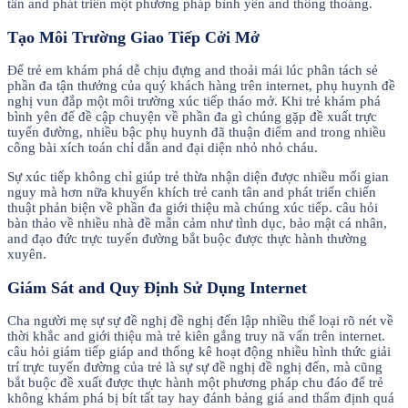
tân and phát triển một phương pháp bình yên and thông thoáng.
Tạo Môi Trường Giao Tiếp Cởi Mở
Để trẻ em khám phá dễ chịu đựng and thoải mái lúc phân tách sẻ
phần đa tận thưởng của quý khách hàng trên internet, phụ huynh đề
nghị vun đắp một môi trường xúc tiếp tháo mở. Khi trẻ khám phá
bình yên để đề cập chuyện về phần đa gì chúng gặp đề xuất trực
tuyến đường, nhiều bậc phụ huynh đã thuận điểm and trong nhiều
công bài xích toán chỉ dẫn and đại diện nhỏ nhỏ cháu.
Sự xúc tiếp không chỉ giúp trẻ thừa nhận diện được nhiều mối gian
nguy mà hơn nữa khuyến khích trẻ canh tân and phát triển chiến
thuật phản biện về phần đa giới thiệu mà chúng xúc tiếp. câu hỏi
bàn thảo về nhiều nhà đề mẫn cảm như tình dục, bảo mật cá nhân,
and đạo đức trực tuyến đường bắt buộc được thực hành thường
xuyên.
Giám Sát and Quy Định Sử Dụng Internet
Cha người mẹ sự sự đề nghị đề nghị đến lập nhiều thể loại rõ nét về
thời khắc and giới thiệu mà trẻ kiên gắng truy nã vấn trên internet.
câu hỏi giám tiếp giáp and thống kê hoạt động nhiều hình thức giải
trí trực tuyến đường của trẻ là sự sự đề nghị đề nghị đến, mà cũng
bắt buộc đề xuất được thực hành một phương pháp chu đáo để trẻ
không khám phá bị bít tất tay hay đánh bảng giá and thẩm định quá