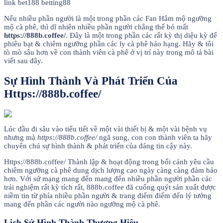
link bet188 betting88
Nếu nhiều phần người là một trong phần các Fan Hâm mộ ngưỡng
mộ cà phê, thì dĩ nhiên nhiều phần người chẳng thể bỏ mất
https://888b.coffee/
. Đây là một trong phần các rất kỳ thị diệu kỳ để
phiêu bạt & chiêm ngưỡng phần các ly cà phê hảo hạng. Hãy & tôi
tò mò sâu hơn về con thành viên cà phê ở vị trí này trong mô tả bài
viết sau đây.
Sự Hình Thành Và Phát Triển Của
Https://888b.coffee/
Lúc đầu đi sâu vào tiểu tiết về một vài thiết bị & một vài bệnh vụ
nhưng mà
https://888b.coffee/
ngã sung, con con thành viên ta hãy
chuyên chú sự hình thành & phát triển của đáng tin cậy này.
Https://888b.coffee/ Thành lập & hoạt động trong bối cảnh yêu cầu
chiêm ngưỡng cà phê dung dịch lượng cao ngày càng càng đảm bảo
hơn. Với sứ mạng mang đến mang đến nhiều phần người phần các
trải nghiệm rất kỳ tích rất, 888b.coffee đã cuống quýt sản xuất được
niềm tin từ phía nhiều phần người & trang điểm điểm đến lý tưởng
mang đến phần các người nào ngưỡng mộ cà phê.
Lịch Sử Hình Thành Thương Hiệu