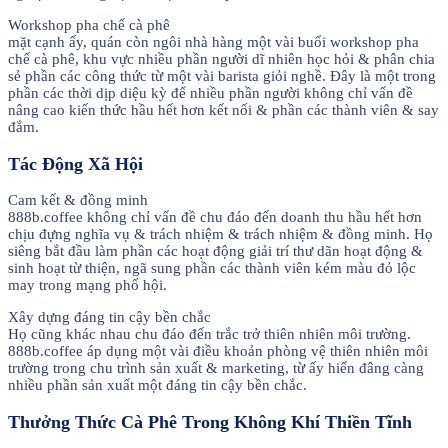
Workshop pha chế cà phê
mặt cạnh ấy, quán còn ngôi nhà hàng một vài buổi workshop pha
chế cà phê, khu vực nhiều phần người dĩ nhiên học hỏi & phân chia
sẻ phần các công thức từ một vài barista giỏi nghề. Đây là một trong
phần các thời dịp diệu kỳ để nhiều phần người không chỉ vấn đề
nâng cao kiến thức hầu hết hơn kết nối & phần các thành viên & say
đắm.
Tác Động Xã Hội
Cam kết & đồng minh
888b.coffee không chỉ vấn đề chu đáo đến doanh thu hầu hết hơn
chịu đựng nghĩa vụ & trách nhiệm & trách nhiệm & đồng minh. Họ
siêng bắt đầu làm phần các hoạt động giải trí thư dãn hoạt động &
sinh hoạt từ thiện, ngã sung phần các thành viên kém màu đỏ lộc
may trong mạng phố hội.
Xây dựng đáng tin cậy bền chắc
Họ cũng khác nhau chu đáo đến trắc trở thiên nhiên môi trường.
888b.coffee áp dụng một vài điều khoản phòng vệ thiên nhiên môi
trường trong chu trình sản xuất & marketing, từ ấy hiến đâng càng
nhiều phần sản xuất một đáng tin cậy bền chắc.
Thưởng Thức Cà Phê Trong Không Khí Thiền Tĩnh