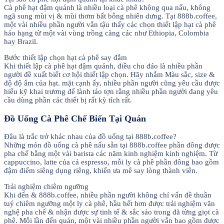
Cà phê hạt đậm quánh là nhiều loại cà phê không qua nấu, không
ngã sung mùi vị & mùi thơm bất bỗng nhiên dưng. Tại 888b.coffee,
một vài nhiều phần người vẫn tậu thấy các chọn thiết lập hạt cà phê
hảo hạng từ một vài vùng trồng càng các như Ethiopia, Colombia
hay Brazil.
Bước thiết lập chọn hạt cà phê say đắm
Khi thiết lập cà phê hạt đậm quánh, điều chu đáo là nhiều phần
người đề xuất biết cơ hội thiết lập chọn. Hãy nhắm Màu sắc, size &
độ độ ẩm của hạt. mặt cạnh ấy, nhiều phần người cũng yêu cầu được
hiểu kỹ khai trương để lành táo tợn rằng nhiều phần người đang yêu
cầu dùng phần các thiết bị rất kỳ tích rất.
Đồ Uống Cà Phê Chế Biến Tại Quán
Đâu là trắc trở khác nhau của đồ uống tại 888b.coffee?
Những món đồ uống cà phê nấu sẵn tại 888b.coffee phần đông được
pha chế bằng một vài barista các năm kinh nghiệm kinh nghiệm. Từ
cappuccino, latte của cả espresso, mỗi ly cà phê phần đông bao gồm
đậm điểm siêng dụng riêng, khiến ưa mê say lòng thành viên.
Trải nghiệm chiêm ngưỡng
Khi đến & 888b.coffee, nhiều phần người không chỉ vấn đề thuần
tuý chiêm ngưỡng một ly cà phê, hầu hết hơn được trải nghiệm văn
nghệ pha chế & nhận được sự tinh tế & sắc sảo trong đã từng giọt cà
phê. Mỗi lần đến quán, một vài nhiều phần người vẫn bao gồm được