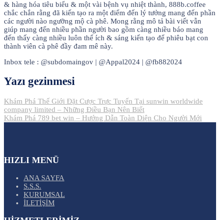
& hàng hóa tiêu biểu & một vài bệnh vụ nhiệt thành, 888b.coffee
chắc chắn rằng đã kiến tạo ra một điểm đến lý tưởng mang đến phần
các người nào ngưỡng mộ cà phê. Mong rằng mô tả bài viết vẫn
giúp mang đến nhiều phần người bao gồm càng nhiều báo mang
đến thấy càng nhiều luôn thể ích & sáng kiến tạo để phiêu bạt con
thành viên cà phê đầy đam mê này.
Inbox tele : @subdomaingov | @Appal2024 | @fb882024
Yazı gezinmesi
Khám Phá Thế Giới Đặt Cược Trực Tuyến Tại sunwin worldwide
company limited – Những Điều Bạn Nên Biết
Khám Phá 789 bet win – Hướng Dẫn Toàn Diện Cho Người Mới
HIZLI MENÜ
ANA SAYFA
S.S.S.
KURUMSAL
İLETİŞİM