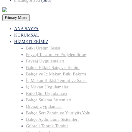
uncategorized
(388)
Primary Menu
ANA SAYFA
KURUMSAL
HİZMETLERİMİZ
Bitki Üretim Tesisi
Peyzaj Tasarım ve Projelendirme
Peyzaj Uygulamaları
Bahçe Bitkisi Satış ve Temini
Bahçe ve İç Mekan Bitki Bakımı
İç Mekan Bitkisi Temini ve Satışı
İç Mekan Uygulamaları
Rulo Çim Uygulaması
Bahçe Sulama Sistemleri
Drenaj Uygulaması
Bahçe Sert Zemin ve Yürüyüş Yolu
Bahçe Aydınlatma Sistemleri
Gübreli Toprak Temini