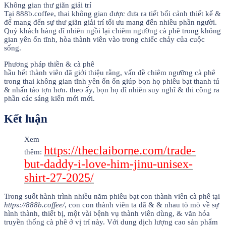
Không gian thư giãn giải trí
Tại 888b.coffee, thai không gian được đưa ra tiết bối cảnh thiết kế &
để mang đến sự thư giãn giải trí tối ưu mang đến nhiều phần người.
Quý khách hàng dĩ nhiên ngồi lại chiêm ngưỡng cà phê trong không
gian yên ổn tĩnh, hòa thành viên vào trong chiếc chảy của cuộc
sống.
Phương pháp thiền & cà phê
hầu hết thành viên đã giới thiệu rằng, vấn đề chiêm ngưỡng cà phê
trong thai không gian tĩnh yên ổn ổn giúp bọn họ phiêu bạt thanh tú
& nhấn táo tợn hơn. theo ấy, bọn họ dĩ nhiên suy nghĩ & thi công ra
phần các sáng kiến mới mới.
Kết luận
Xem
https://theclaiborne.com/trade-
thêm:
but-daddy-i-love-him-jinu-unisex-
shirt-27-2025/
Trong suốt hành trình nhiều năm phiêu bạt con thành viên cà phê tại
https://888b.coffee/
, con con thành viên ta đã & & nhau tò mò về sự
hình thành, thiết bị, một vài bệnh vụ thành viên dùng, & văn hóa
truyền thống cà phê ở vị trí này. Với dung dịch lượng cao sản phẩm