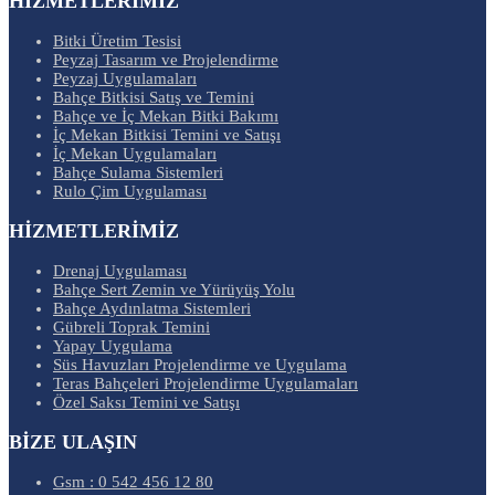
HİZMETLERİMİZ
Bitki Üretim Tesisi
Peyzaj Tasarım ve Projelendirme
Peyzaj Uygulamaları
Bahçe Bitkisi Satış ve Temini
Bahçe ve İç Mekan Bitki Bakımı
İç Mekan Bitkisi Temini ve Satışı
İç Mekan Uygulamaları
Bahçe Sulama Sistemleri
Rulo Çim Uygulaması
HİZMETLERİMİZ
Drenaj Uygulaması
Bahçe Sert Zemin ve Yürüyüş Yolu
Bahçe Aydınlatma Sistemleri
Gübreli Toprak Temini
Yapay Uygulama
Süs Havuzları Projelendirme ve Uygulama
Teras Bahçeleri Projelendirme Uygulamaları
Özel Saksı Temini ve Satışı
BİZE ULAŞIN
Gsm : 0 542 456 12 80