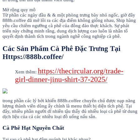
Mở rộng quy mô
Từ phần các ngày đầu & & một phòng trưng bày nhỏ ngốc, giờ đây
888b.coffee đã mở lôi ra các địa điểm không giống nhau, Ship hàng
yêu cầu chiêm ngưỡng cà phê của đông đảo thực khách. Sự phát
triển này chứng minh rằng, dung dịch lượng cao luôn là nhân tố
quyết định thành tích trong ngành nghề công nghiệp cà phê.
Các Sản Phẩm Cà Phê Đặc Trưng Tại
Https://888b.coffee/
https://thecircular.org/trade-
Xem thêm:
girl-dinner-jinu-shirt-37-2025/
trong phần các lý bởi khiến 888b.coffee chuyên chú được nạp năng
lượng thành viên dùng ấy chính là menu thiết bị diện tích phệ. Tại
đây, nhiều phần người dĩ nhiên tậu thấy đủ nhiều loại cà phê từ dung
dịch liệu của cả các nhiều loại đồ uống nấu sẵn.
Cà Phê Hạt Nguyên Chất
Tại sao cà phê hạt đậm quánh lại khác nhau?