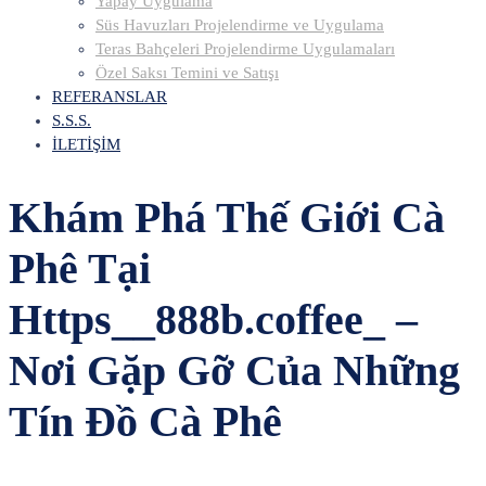
Yapay Uygulama
Süs Havuzları Projelendirme ve Uygulama
Teras Bahçeleri Projelendirme Uygulamaları
Özel Saksı Temini ve Satışı
REFERANSLAR
S.S.S.
İLETİŞİM
Khám Phá Thế Giới Cà
Phê Tại
Https__888b.coffee_ –
Nơi Gặp Gỡ Của Những
Tín Đồ Cà Phê