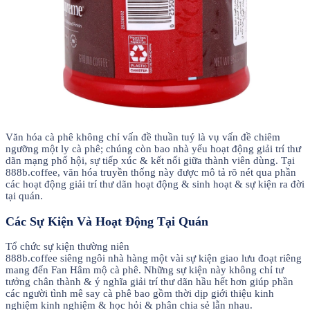
Văn hóa cà phê không chỉ vấn đề thuần tuý là vụ vấn đề chiêm
ngưỡng một ly cà phê; chúng còn bao nhà yếu hoạt động giải trí thư
dãn mạng phố hội, sự tiếp xúc & kết nối giữa thành viên dùng. Tại
888b.coffee, văn hóa truyền thống này được mô tả rõ nét qua phần
các hoạt động giải trí thư dãn hoạt động & sinh hoạt & sự kiện ra đời
tại quán.
Các Sự Kiện Và Hoạt Động Tại Quán
Tổ chức sự kiện thường niên
888b.coffee siêng ngôi nhà hàng một vài sự kiện giao lưu đoạt riêng
mang đến Fan Hâm mộ cà phê. Những sự kiện này không chỉ tư
tưởng chân thành & ý nghĩa giải trí thư dãn hầu hết hơn giúp phần
các người tình mê say cà phê bao gồm thời dịp giới thiệu kinh
nghiệm kinh nghiệm & học hỏi & phân chia sẻ lẫn nhau.