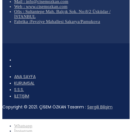
Mail : info@cisemozkan.com
Web : www.cisemozkan.com
Ofis : Sultantepe Mah. Balçık Sok. No:8/2 Üsküdar /
İSTANBUL
Fabrika :Fevziye Mahallesi Sakarya/Pamukova
ANA SAYFA
KURUMSAL
S.S.S.
İLETİŞİM
Copyright © 2021. ÇİSEM ÖZKAN Tasarım :
Sergili Bilişim
Whatsapp
İnstagram