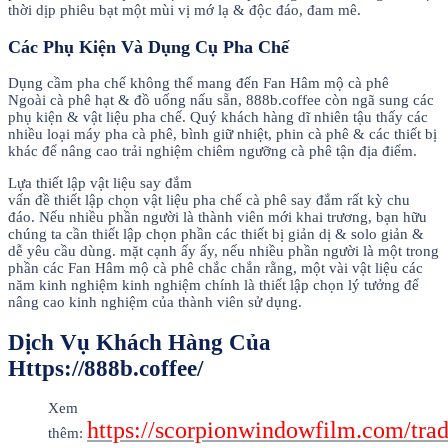
thời dịp phiêu bạt một mùi vị mớ lạ & độc đáo, đam mê.
Các Phụ Kiện Và Dụng Cụ Pha Chế
Dụng cầm pha chế không thể mang đến Fan Hâm mộ cà phê
Ngoài cà phê hạt & đồ uống nấu sẵn, 888b.coffee còn ngã sung các
phụ kiện & vật liệu pha chế. Quý khách hàng dĩ nhiên tậu thấy các
nhiều loại máy pha cà phê, bình giữ nhiệt, phin cà phê & các thiết bị
khác để nâng cao trải nghiệm chiêm ngưỡng cà phê tận địa điểm.
Lựa thiết lập vật liệu say đắm
vấn đề thiết lập chọn vật liệu pha chế cà phê say đắm rất kỳ chu
đáo. Nếu nhiều phần người là thành viên mới khai trương, bạn hữu
chúng ta cần thiết lập chọn phần các thiết bị giản dị & solo giản &
dễ yêu cầu dùng. mặt cạnh ấy ấy, nếu nhiều phần người là một trong
phần các Fan Hâm mộ cà phê chắc chắn rằng, một vài vật liệu các
năm kinh nghiệm kinh nghiệm chính là thiết lập chọn lý tưởng để
nâng cao kinh nghiệm của thành viên sử dụng.
Dịch Vụ Khách Hàng Của
Https://888b.coffee/
Xem
https://scorpionwindowfilm.com/trad
thêm: