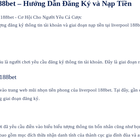
88bet – Hướng Dẫn Đăng Ký và Nạp Tiền
g đăng ký thông tin tài khoản và giai đoạn nạp tiền tại liverpool 188be
ầu là người chơi yêu cầu đăng ký thông tin tài khoản. Đây là giai đoạn r
188bet
p vào trang web mũi nhọn tiên phong của liverpool 188bet. Tại đây, gầ
g giai đoạn đăng ký.
 đã yêu cầu điền vào biểu biểu tượng thông tin bốn nhân cũng như bọn h
bao gồm mục đích thừa nhận danh tính của thành cục gia đình đùa và an