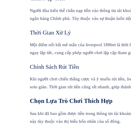
Người đùa kiên thế chắn nạp tiền vào thông tin tài kh
ngân hàng Chính phủ. Tùy thuộc vào sự thuận luôn tiện
Thời Gian Xử Lý
Một điểm nổi bất mê mẩn của liverpool 188bet là thời 
ngay lập tức, cung cấp phép người chơi lập cập tham 
Chính Sách Rút Tiền
Khi người chơi chiến thắng cược và ý muốn rút tiền, l
solo giản. Thời gian rút tiền cũng rất nhanh, giúp thà
Chọn Lựa Trò Chơi Thích Hợp
Sau khi đã bao gồm được tiền trong thông tin tài khoả
này tùy thuộc vào thị hiếu bốn nhân của số đông.