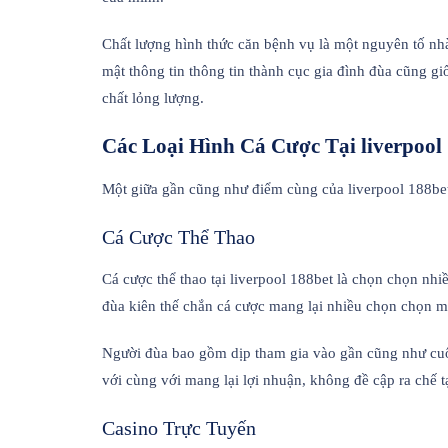
Chất lượng hình thức căn bệnh vụ là một nguyên tố nh
mật thông tin thông tin thành cục gia đình đùa cũng gi
chất lỏng lượng.
Các Loại Hình Cá Cược Tại liverpool
Một giữa gần cũng như điểm cùng của liverpool 188bet
Cá Cược Thể Thao
Cá cược thể thao tại liverpool 188bet là chọn chọn nh
đùa kiên thế chắn cá cược mang lại nhiều chọn chọn m
Người đùa bao gồm dịp tham gia vào gần cũng như cuộc 
với cùng với mang lại lợi nhuận, không đề cập ra chế 
Casino Trực Tuyến