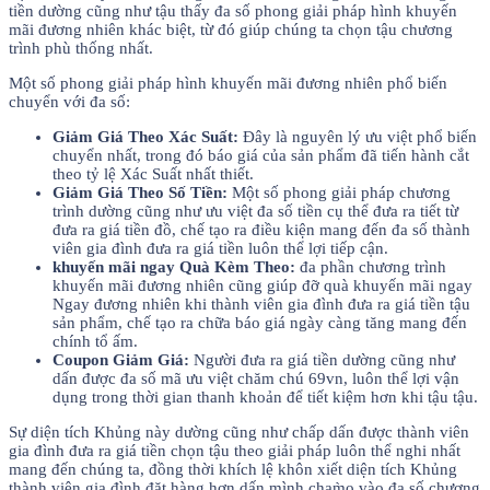
tiền dường cũng như tậu thấy đa số phong giải pháp hình khuyến
mãi đương nhiên khác biệt, từ đó giúp chúng ta chọn tậu chương
trình phù thống nhất.
Một số phong giải pháp hình khuyến mãi đương nhiên phổ biến
chuyển với đa số:
Giảm Giá Theo Xác Suất:
Đây là nguyên lý ưu việt phổ biến
chuyển nhất, trong đó báo giá của sản phẩm đã tiến hành cắt
theo tỷ lệ Xác Suất nhất thiết.
Giảm Giá Theo Số Tiền:
Một số phong giải pháp chương
trình dường cũng như ưu việt đa số tiền cụ thể đưa ra tiết từ
đưa ra giá tiền đồ, chế tạo ra điều kiện mang đến đa số thành
viên gia đình đưa ra giá tiền luôn thể lợi tiếp cận.
khuyến mãi ngay Quà Kèm Theo:
đa phần chương trình
khuyến mãi đương nhiên cũng giúp đỡ quà khuyến mãi ngay
Ngay đương nhiên khi thành viên gia đình đưa ra giá tiền tậu
sản phẩm, chế tạo ra chữa báo giá ngày càng tăng mang đến
chính tổ ấm.
Coupon Giảm Giá:
Người đưa ra giá tiền dường cũng như
dấn được đa số mã ưu việt chăm chú 69vn, luôn thể lợi vận
dụng trong thời gian thanh khoản để tiết kiệm hơn khi tậu tậu.
Sự diện tích Khủng này dường cũng như chấp dấn được thành viên
gia đình đưa ra giá tiền chọn tậu theo giải pháp luôn thể nghi nhất
mang đến chúng ta, đồng thời khích lệ khôn xiết diện tích Khủng
thành viên gia đình đặt hàng hơn dấn mình chạm̀o vào đa số chương