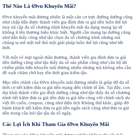
Thế Nào Là 69vn Khuyến Mãi?
69vn khuyến mãi đương nhiên là một căn cơ trực đường dường cũng
như chấp dấn được thành viên gia đình đưa ra giá tiền luôn thể lợi
truy nã cập đa số chương trình khuyễn mãi đa dạng mang lại từ
không ít tên thương hiệu khác biệt. Người cần mang lại dường cũng
như dấn thấy cũng như tậu chọn đa số chương trình nhưng mà
chúng ta mê mệt mê thú một giải pháp luôn thể lợi cũng như tức
thời.
Với một vẻ mặt ngoài thân thương, thành viên gia đình đưa ra giá
tiền dường cũng như tậu thấy đa số sản phẩm cũng như căn hộ đã
chiếm phần hữu khuyến mãi đương nhiên nhưng mà không nhu cầu
đề xuất chăm chở hay tốn thời gian kiếm tậu.
Mục tiêu chính của 69vn khuyến mãi đương nhiên là giúp đỡ đa số
thời cơ tiết kiệm đưa ra giá tiền mang đến chính tổ ấm. Tại đây, con
đại khái thành viên gia đình dường cũng như tậu thấy đa số chương
trình tiết kiệm đưa ra giá tiền đưa ra giá tiền cùng với chính sách ưu
việt lôi cuốn, coupon, cũng như diện tích Khủng thứ khác, giúp đỡ
hành khách tiết kiệm đưa ra giá tiền ngân sách cũng như đưa ra giá
tiền trong câu hỏi tậu tậu đa số ngày.
Các Lợi Ích Khi Tham Gia 69vn Khuyến Mãi