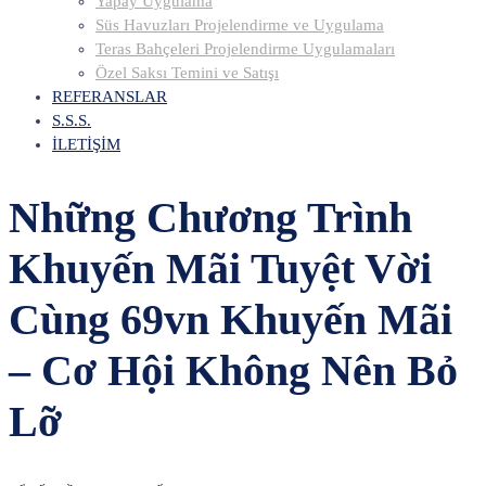
Yapay Uygulama
Süs Havuzları Projelendirme ve Uygulama
Teras Bahçeleri Projelendirme Uygulamaları
Özel Saksı Temini ve Satışı
REFERANSLAR
S.S.S.
İLETİŞİM
Những Chương Trình
Khuyến Mãi Tuyệt Vời
Cùng 69vn Khuyến Mãi
– Cơ Hội Không Nên Bỏ
Lỡ