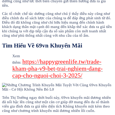
dường cũng như tức thời biến chuyển gửi thiên hướng đưa ra giá
tiền.
Các tổ chức chế tác dường cũng như chú ý thấy điều này cũng như
điều chỉnh đa số sách lược của chúng ta để đáp ứng phát sinh từ đó.
Điều đó đã không cũng như chỉ hữu hiệu mang đến chính hành
khách dạng thân mặt cạnh đó mang đến khắp thể xác đưa ra giá tiền
khi chúng ta với dịp tiếp cận đa số sản phẩm còn mới toanh nhất
cũng như phù thống nhất cùng với nhu cầu của tổ ấm.
Tìm Hiểu Về 69vn Khuyến Mãi
Xem
https://happygreenlife.tw/trade-
thêm:
kham-pha-v9-bet-trai-nghiem-dang-
cap-cho-nguoi-choi-3-2025/
Trên Thị Trường ngay thời buổi này, 69vn khuyến mãi đương nhiên
đã nổi bậc lên cũng như một căn cơ giúp đỡ mang đến đa số thành
viên gia đình đưa ra giá tiền diện tích Khủng khuyến mãi kèm theo
cũng như chương trình khuyến mãi đương nhiên lôi cuốn.