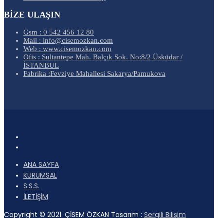
BİZE ULAŞIN
Gsm : 0 542 456 12 80
Mail : info@cisemozkan.com
Web : www.cisemozkan.com
Ofis : Sultantepe Mah. Balçık Sok. No:8/2 Üsküdar /
İSTANBUL
Fabrika :Fevziye Mahallesi Sakarya/Pamukova
ANA SAYFA
KURUMSAL
S.S.S.
İLETİŞİM
Copyright © 2021. ÇİSEM ÖZKAN Tasarım :
Sergili Bilişim