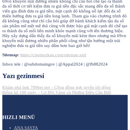
69vn khuyến mãi đương nhiên không chỉ câu hỏi chế tạo ra thành
đa số thời cơ tiết kiệm đưa ra giá tiền đặc sắc mang đến đa số thành
viên gia đình đưa ra giá tiền, mặt cạnh đó không nỗ lực đổi đa số
thiên hướng đưa ra giá tiền long lanh. Tham gia vào chương trình đó
đã không cũng như chỉ câu hỏi giúp đỡ hành khách kiếm tậu đa số
sản phẩm mê mệt mê thú cùng với được báo giá mặt cạnh đó chế tạo
ra thành đa số mối liên minh khỏe mạnh cùng với tên thương hiệu.
Hãy xây dựng dấn thấy đa số khuyến mãi kèm theo nhưng mà 69vn
khuyến mãi đương nhiên phân phối cũng như tận hưởng một trải
nghiệm đưa ra giá tiền say đắm hơn bao giờ hết!
Sitemap:
https://cisemozkan.com/sitemap.xml
Inbox tele : @subdomaingov | @Appal2024 | @fb882024
Yazı gezinmesi
Khám phá link 789bet net – Cộng đồng trực tuyến sôi động
thống kê 100 ngày – Cơ Hội Vàng và Những Điều Cần Biết
HIZLI MENÜ
ANA SAYFA