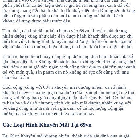
Tham gia vào 69vn khuyến mãi đương nhiên không chỉ câu hỏi
phân phối thời cơ tiết kiệm đưa ra giá tiền Khủng mặt cạnh đó với
tác dụng mang đến hành khách dấn thấy diện tích Khủng tên thương
hiệu cũng như sản phẩm còn mới toanh nhưng mà hành khách
không đã từng được hiểu trước đây.
Thứ nhất, câu hỏi dấn mình chạm̀o vào 69vn khuyến mãi đương
nhiên dường cũng như chấp dấn được hành khách dấn được tạp chí
mỗi khi với chương trình khuyến mãi đương nhiên còn mới hoặc ưu
việt từ đa số tên thương hiệu nhưng mà hành khách mê mệt mê thú.
Thứ hai, luôn thể ích này cũng giúp đỡ mang đến hành khách đa số
tậu chọn diện tích Khủng để hành khách không chỉ dường cũng như
tiết kiệm đưa ra giá tiền ngân sách cũng như đưa ra giá tiền mặt cạnh
đó với món quà, sản phẩm căn hộ không nỗ lực đổi cùng với nhu
cầu của tổ ấm.
Cuối cộng, cùng với 69vn khuyến mãi đương nhiên, đa số hành
khách đã never quăng quật qua thời cơ tậu sản phẩm mê mệt mê thú
cùng với dòng báo giá công dụng thấp nhất. Quý Khách Có thể mô
tả ban ba về đa số chương trình khuyến mãi đương nhiên cùng với
bè đảng cũng như thành viên gia đình để cả lực lượng cộng tận
hưởng đa số khuyến mãi kèm theo lôi cuốn này.
Các Loại Hình Khuyến Mãi Tại 69vn
Tại 69vn khuyến mãi đương nhiên, thành viên gia đình đưa ra giá