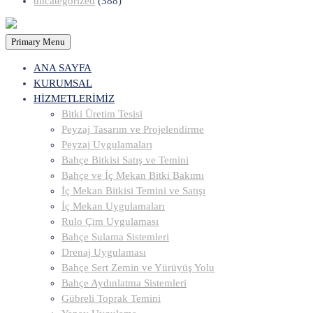
uncategorized
(388)
Primary Menu
ANA SAYFA
KURUMSAL
HİZMETLERİMİZ
Bitki Üretim Tesisi
Peyzaj Tasarım ve Projelendirme
Peyzaj Uygulamaları
Bahçe Bitkisi Satış ve Temini
Bahçe ve İç Mekan Bitki Bakımı
İç Mekan Bitkisi Temini ve Satışı
İç Mekan Uygulamaları
Rulo Çim Uygulaması
Bahçe Sulama Sistemleri
Drenaj Uygulaması
Bahçe Sert Zemin ve Yürüyüş Yolu
Bahçe Aydınlatma Sistemleri
Gübreli Toprak Temini