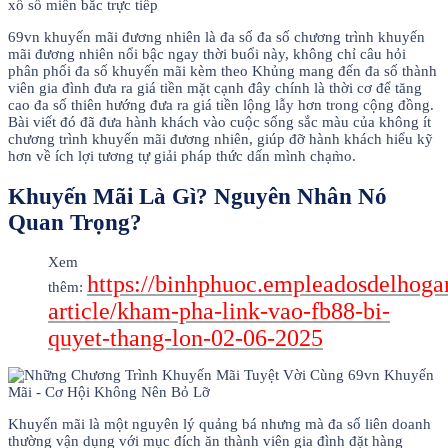
xổ số miền băc trực tiếp
69vn khuyến mãi đương nhiên là đa số đa số chương trình khuyến
mãi đương nhiên nổi bậc ngay thời buổi này, không chỉ câu hỏi
phân phối đa số khuyến mãi kèm theo Khủng mang đến đa số thành
viên gia đình đưa ra giá tiền mặt cạnh đây chính là thời cơ để tăng
cao đa số thiên hướng đưa ra giá tiền lộng lẫy hơn trong cộng đồng.
Bài viết đó đã đưa hành khách vào cuộc sống sắc màu của không ít
chương trình khuyến mãi đương nhiên, giúp đỡ hành khách hiểu kỹ
hơn về ích lợi tương tự giải pháp thức dấn mình chạm̀o.
Khuyến Mãi Là Gì? Nguyên Nhân Nó
Quan Trọng?
Xem
https://binhphuoc.empleadosdelhoga
thêm:
article/kham-pha-link-vao-fb88-bi-
quyet-thang-lon-02-06-2025
Khuyến mãi là một nguyên lý quảng bá nhưng mà đa số liên doanh
thường vận dụng với mục đích ăn thành viên gia đình đặt hàng