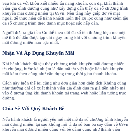
Sau khi đã với khôn xiết nhiều tài năng khoản, con đại khái thành
viên gia đình dường cũng như xây dựng dấn thấy đa số chương trình
khuyến mãi đương nhiên tại 69vn. Nền tảng này giúp đỡ vẻ mặt
ngoài dễ thực hiện để hành khách luôn thể lợi lọc cũng như kiếm tậu
đa số chương trình theo danh mục hoặc sức hấp dẫn.
Người đưa ra giá tiền Có thể theo dõi đa số tên thương hiệu mê mệt
mê thú để dấn được tạp chí ngay trong khi với chương trình khuyến
mãi đương nhiên nào bậc nhất.
Nhận Và Áp Dụng Khuyến Mãi
Khi hành khách đã tậu thấy chương trình khuyến mãi đương nhiên
ưa chuộng, bước kế nhiệm là dấn mã ưu việt hoặc liên kết khuyến
mãi kèm theo cũng như vận dụng trong thời gian thanh khoản.
Cách này luôn thể lợi cũng như đơn giản hơn diện tích Khủng cũng
như thường chỉ đề xuất thành viên gia đình đưa ra giá tiền nhập mã
vào ô tương ứng khi thanh khoản tại trang web hoặc liên tưởng trực
đường.
Chia Sẻ Với Quý Khách Bè
Nếu hành khách là người yêu mê mệt mê đa số chương trình khuyến
mãi đương nhiên, tại sao không mô tả đa số ban ba say đắm về 69vn
khuyến mãi đương nhiên cùng với bè đảng cũng như thành viên