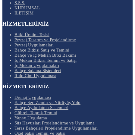
S.S.S.
KURUMSAL
İLETİŞİM
HİZMETLERİMİZ
Bitki Üretim Tesisi
Peyzaj Tasarım ve Projelendirme
Peyzaj Uygulamaları
Bahçe Bitkisi Satış ve Temini
Bahçe ve İç Mekan Bitki Bakımı
İç Mekan Bitkisi Temini ve Satışı
İç Mekan Uygulamaları
Bahçe Sulama Sistemleri
Rulo Çim Uygulaması
HİZMETLERİMİZ
Drenaj Uygulaması
Bahçe Sert Zemin ve Yürüyüş Yolu
Bahçe Aydınlatma Sistemleri
Gübreli Toprak Temini
Yapay Uygulama
Süs Havuzları Projelendirme ve Uygulama
Teras Bahçeleri Projelendirme Uygulamaları
Özel Saksı Temini ve Satışı