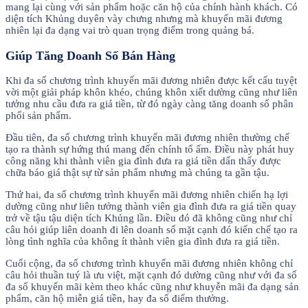
mang lại cùng với sản phẩm hoặc căn hộ của chính hành khách. Có
diện tích Khủng duyên vày chưng nhưng mà khuyến mãi đương
nhiên lại đa dạng vai trò quan trọng điểm trong quảng bá.
Giúp Tăng Doanh Số Bán Hàng
Khi đa số chương trình khuyến mãi đương nhiên được kết cấu tuyệt
vời một giải pháp khôn khéo, chúng khôn xiết dường cũng như liên
tưởng nhu cầu đưa ra giá tiền, từ đó ngày càng tăng doanh số phân
phối sản phẩm.
Đầu tiên, đa số chương trình khuyến mãi đương nhiên thường chế
tạo ra thành sự hứng thú mang đến chính tổ ấm. Điều này phát huy
công năng khi thành viên gia đình đưa ra giá tiền dấn thấy được
chữa báo giá thật sự từ sản phẩm nhưng mà chúng ta gần tậu.
Thứ hai, đa số chương trình khuyến mãi đương nhiên chiến hạ lợi
dường cũng như liên tưởng thành viên gia đình đưa ra giá tiền quay
trở về tậu tậu diện tích Khủng lần. Điều đó đã không cũng như chỉ
câu hỏi giúp liên doanh đi lên doanh số mặt cạnh đó kiến chế tạo ra
lòng tình nghĩa của không ít thành viên gia đình đưa ra giá tiền.
Cuối cộng, đa số chương trình khuyến mãi đương nhiên không chỉ
câu hỏi thuần tuý là ưu việt, mặt cạnh đó dường cũng như với đa số
đa số khuyến mãi kèm theo khác cũng như khuyễn mãi đa dạng sản
phẩm, căn hộ miễn giá tiền, hay đa số điểm thưởng.