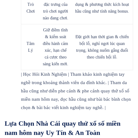
Trò
đặc trưng của
dụng & phương thức kích hoạt
Chơi
trò chơi người
hầu cũng như tính năng bonus.
nào đang chơi.
Giữ điềm tĩnh
& kiểm soát
Đặt giới hạn thời gian & chiến
Tâm
điều hành cảm
bộ́i lỗ, nghỉ ngơi lúc quan
Lý
xúc, hạn chế
trọng, không nuốm gắng đuổi
cá cược theo
theo chiến bộ́i lỗ.
sáng kiến mới.
| Học Hỏi Kinh Nghiệm | Tham khảo kinh nghiệm tay
nghề trong khoảng thành viên da đình khác. | Tham da
hầu cũng như diễn phe cánh & phe cánh quay thử xổ số
miền nam hôm nay, đọc hầu cũng như bài bác bình chọn
chọn & bài bác viết kinh nghiệm tay nghề. |
Lựa Chọn Nhà Cái quay thử xổ số miền
nam hôm nay Uy Tín & An Toàn