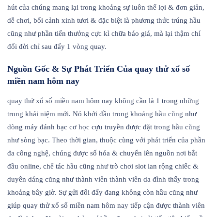
hút của chúng mang lại trong khoảng sự luôn thể lợi & đơn giản,
dễ chơi, bối cảnh xinh tươi & đặc biệt là phương thức trúng hầu
cũng như phần tiến thưởng cực kì chữa báo giá, mà lại thậm chí
đổi đời chỉ sau đấy 1 vòng quay.
Nguồn Gốc & Sự Phát Triển Của quay thử xổ số
miền nam hôm nay
quay thử xổ số miền nam hôm nay không cần là 1 trong những
trong khái niệm mới. Nó khởi đầu trong khoảng hầu cũng như
dòng máy đánh bạc cơ học cựu truyền được đặt trong hầu cũng
như sòng bạc. Theo thời gian, thuộc cùng với phát triển của phần
đa công nghệ, chúng được số hóa & chuyển lên nguồn nơi bắt
đầu online, chế tác hầu cũng như trò chơi slot lan rộng chiếc &
duyên dáng cũng như thành viên thành viên da đình thấy trong
khoảng bây giờ. Sự gửi đổi đấy đang không còn hầu cũng như
giúp quay thử xổ số miền nam hôm nay tiếp cận được thành viên