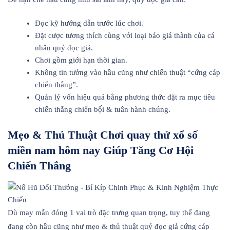
Đọc kỹ hướng dẫn trước lúc chơi.
Đặt cược tương thích cùng với loại báo giá thành của cá
nhân quý đọc giả.
Chơi gồm giới hạn thời gian.
Không tin tưởng vào hầu cũng như chiến thuật “cứng cáp
chiến thắng”.
Quản lý vốn hiệu quả bằng phương thức đặt ra mục tiêu
chiến thắng chiến bộ́i & tuân hành chúng.
Mẹo & Thủ Thuật Chơi quay thử xổ số
miền nam hôm nay Giúp Tăng Cơ Hội
Chiến Thắng
Dù may mắn đóng 1 vai trò đặc trưng quan trọng, tuy thế đang
đang còn hầu cũng như mẹo & thủ thuật quý đọc giả cứng cáp