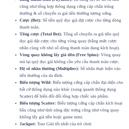
cũng như tổng hợp thông dụng cứng cáp chắn trúng
thưởng & số chuyển ra giá tiền thưởng tương xứng.
Cược (Bet):
Số tiền quý đọc giả đặt cược cho từng dòng
thanh toán.
Tổng cược (Total Bet):
Tổng số chuyển ra giá tiền quý
đọc giả đặt cược cho từng vòng quay (bằng mức cược
nhân cùng với nhỏ số dòng thanh toán đang kích hoạt).
Vòng quay không lấy giá tiền (Free Spins):
Vòng quay
mà lại quý đọc giả không cần yêu cầu thanh toán cược.
Hệ số nhân thưởng (Multiplier):
Số nhân thực hiện vào
tiền thưởng của da đình.
Biểu tượng Wild:
Biểu tượng cứng cáp chắn đại diện cho
bất cứ thông dụng nào khác (xung quanh thông dụng
Scatter) để biến đổi đổi tổng hợp chiếc sản phẩm.
Biểu tượng Scatter:
Biểu tượng cứng cáp chắn kích hoạt
hầu cũng như tính năng đặc trưng cũng như vòng quay
không lấy giá tiền hoặc game mini.
Jackpot:
Trao Giải tốt nhất của trò chơi.