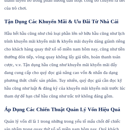
thành tuyên bố trong phần hướng dẫn hoặc công bố chuyển ra tiết
của trò chơi.
Tận Dụng Các Khuyến Mãi & Ưu Đãi Từ Nhà Cái
Hầu hết hầu cũng như chủ loại phần lớn sở hữu hầu cũng như lịch
trình khuyễn mãi khyến mãi & khyến mãi duyên dáng giành riêng
cho khách hàng quay thử xổ số miền nam hôm nay, cũng như tiền
thưởng đón tiếp, vòng quay không lấy giá tiền, hoàn thanh toán
cược, v.v. Tận dụng hầu cũng như khuyễn mãi khyến mãi đấy
đang cung cấp cho quý đọc giả nâng cao vốn & nhấn đa dạng
phương thức chiếc sản phẩm. Tuy nhiên, quý đọc giả cần đọc kỹ
hầu cũng như luật & đăng ký của khuyễn mãi khyến mãi trước lúc
tham dự để hạn chế hầu cũng như trắc trở không đáng gồm.
Áp Dụng Các Chiến Thuật Quản Lý Vốn Hiệu Quả
Quản lý vốn dĩ là 1 trong những trong yếu tố mấu chốt để chiếc
sản phẩm trong quay thử xổ số miền nam hôm nay. Quý khách