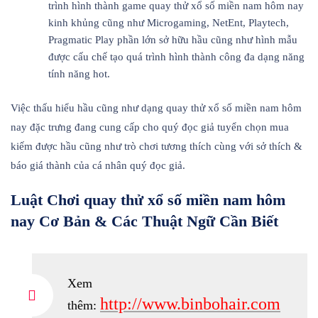
trình hình thành game quay thử xổ số miền nam hôm nay
kinh khủng cũng như Microgaming, NetEnt, Playtech,
Pragmatic Play phần lớn sở hữu hầu cũng như hình mẫu
được cấu chế tạo quá trình hình thành công đa dạng năng
tính năng hot.
Việc thấu hiểu hầu cũng như dạng quay thử xổ số miền nam hôm
nay đặc trưng đang cung cấp cho quý đọc giả tuyển chọn mua
kiếm được hầu cũng như trò chơi tương thích cùng với sở thích &
báo giá thành của cá nhân quý đọc giả.
Luật Chơi quay thử xổ số miền nam hôm
nay Cơ Bản & Các Thuật Ngữ Cần Biết
Xem
http://www.binbohair.com
thêm: