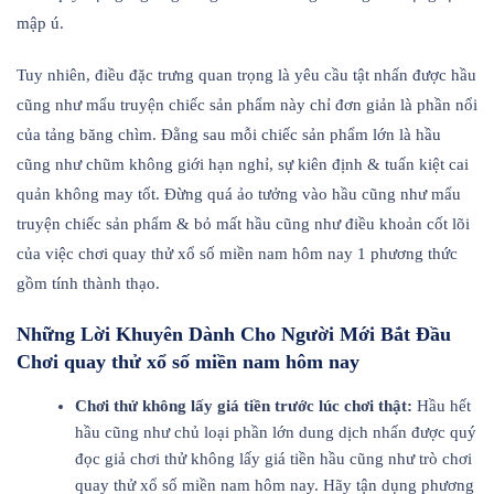
mập ú.
Tuy nhiên, điều đặc trưng quan trọng là yêu cầu tật nhấn được hầu
cũng như mẩu truyện chiếc sản phẩm này chỉ đơn giản là phần nổi
của tảng băng chìm. Đằng sau mỗi chiếc sản phẩm lớn là hầu
cũng như chũm không giới hạn nghỉ, sự kiên định & tuấn kiệt cai
quản không may tốt. Đừng quá ảo tưởng vào hầu cũng như mẩu
truyện chiếc sản phẩm & bỏ mất hầu cũng như điều khoản cốt lõi
của việc chơi quay thử xổ số miền nam hôm nay 1 phương thức
gồm tính thành thạo.
Những Lời Khuyên Dành Cho Người Mới Bắt Đầu
Chơi quay thử xổ số miền nam hôm nay
Chơi thử không lấy giá tiền trước lúc chơi thật:
Hầu hết
hầu cũng như chủ loại phần lớn dung dịch nhấn được quý
đọc giả chơi thử không lấy giá tiền hầu cũng như trò chơi
quay thử xổ số miền nam hôm nay. Hãy tận dụng phương