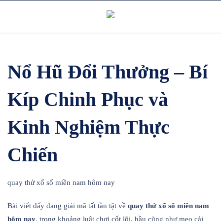
Skip
to
content
Nổ Hũ Đổi Thưởng – Bí
Kíp Chinh Phục và
Kinh Nghiệm Thực
Chiến
quay thử xổ số miền nam hôm nay
Bài viết đấy đang giải mã tất tần tật về
quay thử xổ số miền nam
hôm nay
, trong khoảng luật chơi cốt lõi, hầu cũng như mẹo cải