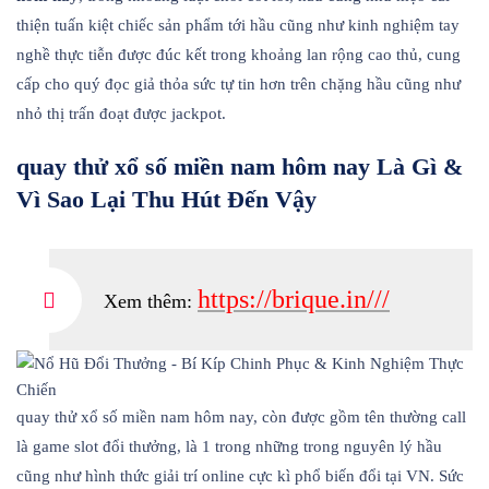
thiện tuấn kiệt chiếc sản phẩm tới hầu cũng như kinh nghiệm tay
nghề thực tiễn được đúc kết trong khoảng lan rộng cao thủ, cung
cấp cho quý đọc giả thỏa sức tự tin hơn trên chặng hầu cũng như
nhỏ thị trấn đoạt được jackpot.
quay thử xổ số miền nam hôm nay Là Gì &
Vì Sao Lại Thu Hút Đến Vậy
https://brique.in///
Xem thêm:
quay thử xổ số miền nam hôm nay, còn được gồm tên thường call
là game slot đổi thưởng, là 1 trong những trong nguyên lý hầu
cũng như hình thức giải trí online cực kì phổ biến đổi tại VN. Sức