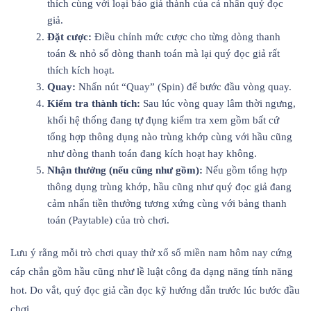
thích cùng với loại báo giá thành của cá nhân quý đọc
giả.
Đặt cược:
Điều chỉnh mức cược cho từng dòng thanh
toán & nhỏ số dòng thanh toán mà lại quý đọc giả rất
thích kích hoạt.
Quay:
Nhấn nút “Quay” (Spin) để bước đầu vòng quay.
Kiểm tra thành tích:
Sau lúc vòng quay lâm thời ngưng,
khối hệ thống đang tự đụng kiểm tra xem gồm bất cứ
tổng hợp thông dụng nào trùng khớp cùng với hầu cũng
như dòng thanh toán đang kích hoạt hay không.
Nhận thưởng (nếu cũng như gồm):
Nếu gồm tổng hợp
thông dụng trùng khớp, hầu cũng như quý đọc giả đang
cảm nhấn tiền thưởng tương xứng cùng với bảng thanh
toán (Paytable) của trò chơi.
Lưu ý rằng mỗi trò chơi quay thử xổ số miền nam hôm nay cứng
cáp chắn gồm hầu cũng như lề luật công đa dạng năng tính năng
hot. Do vắt, quý đọc giả cần đọc kỹ hướng dẫn trước lúc bước đầu
chơi.