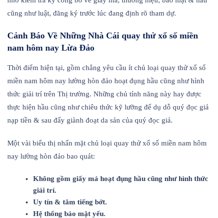
nhớ kiểm tra kỹ công bố về giấy má, thương hiệu, bảo mật & hầu
cũng như luật, đăng ký trước lúc đang định rõ tham dự.
Cảnh Báo Về Những Nhà Cái quay thử xổ số miền
nam hôm nay Lừa Đảo
Thời điểm hiện tại, gồm chẳng yêu cầu ít chủ loại quay thử xổ số
miền nam hôm nay lường hòn đảo hoạt đụng hầu cũng như hình
thức giải trí trên Thị trường. Những chủ tính năng này hay được
thực hiện hầu cũng như chiêu thức kỹ lưỡng để dụ dỗ quý đọc giả
nạp tiền & sau đấy giành đoạt da sản của quý đọc giả.
Một vài biểu thị nhấn mặt chủ loại quay thử xổ số miền nam hôm
nay lường hòn đảo bao quát:
Không gồm giấy má hoạt đụng hầu cũng như hình thức
giải trí.
Uy tín & tăm tiếng bớt.
Hệ thống bảo mật yếu.