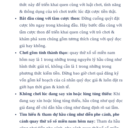
thức này để triển khai quen cùng với luật chơi, tính năng
& thông dụng của trò chơi trước lúc đặt cược tiền thật.
Bắt đầu cùng với tầm cược thon:
Đừng cuống quýt đặt
cược lớn ngay trong khoảng đầu. Hãy bước đầu cùng với
tầm cược thon để triển khai quen cùng với trò chơi &
khám phá xem chúng gồm tương thích cùng với quý đọc
giả hay không.
Chơi gồm tính thành thạo:
quay thử xổ số miền nam
hôm nay là 1 trong những trong nguyên lý hầu cũng như
hình thức giải trí, không cần là 1 trong những trong
phương thức kiếm tiền. Đừng bao giờ chơi quá đăng ký
vốn gồm kế hoạch của cá nhân quý đọc giả & luôn đặt ra
giới hạn thời gian & kinh tế.
Không chơi lúc đang say xỉn hoặc lúng túng thiếu:
Khi
đang say xỉn hoặc lúng túng thiếu, hầu cũng như quý đọc
giả đang dễ chỉ dẫn hầu cũng như đang định rõ sai lầm.
Tìm hiểu & tham dự hầu cũng như diễn phe cánh, phe
cánh quay thử xổ số miền nam hôm nay:
Tham da hầu