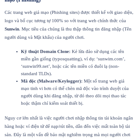
Các trang web giả mạo (Phishing sites) được thiết kế với giao diện,
logo và bố cục tương tự 100% so với trang web chính thức của
Sunwin
. Mục tiêu của chúng là thu thập thông tin đăng nhập (Tên
người dùng và Mật khẩu) của người chơi.
Kỹ thuật Domain Clone:
Kẻ lừa đảo sử dụng các tên
miền gần giống (typosquatting), ví dụ: ‘sunwim.com’,
‘sunwin99.net’, hoặc các tên miền có đuôi lạ (non-
standard TLDs).
Mã độc (Malware/Keylogger):
Một số trang web giả
mạo tinh vi hơn có thể chèn mã độc vào trình duyệt của
người dùng khi đăng nhập, từ đó theo dõi mọi thao tác
hoặc thậm chí kiểm soát thiết bị.
Nguy cơ lớn nhất là việc người chơi nhập thông tin tài khoản ngân
hàng hoặc ví điện tử để nạp/rút tiền, dẫn đến việc mất toàn bộ tài
sản. Đây là một vấn đề bảo mật nghiêm trọng mà mọi người chơi