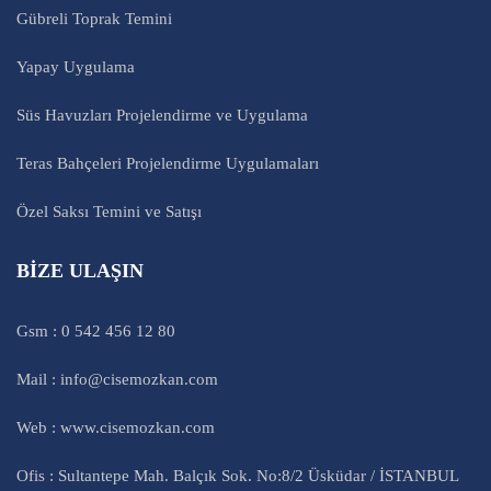
Gübreli Toprak Temini
Yapay Uygulama
Süs Havuzları Projelendirme ve Uygulama
Teras Bahçeleri Projelendirme Uygulamaları
Özel Saksı Temini ve Satışı
BİZE ULAŞIN
Gsm : 0 542 456 12 80
Mail : info@cisemozkan.com
Web : www.cisemozkan.com
Ofis : Sultantepe Mah. Balçık Sok. No:8/2 Üsküdar / İSTANBUL