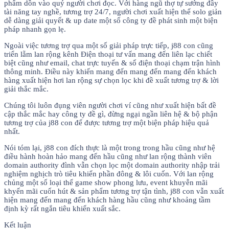
phẩm dồn vào quý người chơi đọc. Với hàng ngũ thợ tự sướng đầy
tài năng tay nghề, tương trợ 24/7, người chơi xuất hiện thể solo giản
dễ dàng giải quyết & up date một số công ty đề phát sinh một biện
pháp nhanh gọn lẹ.
Ngoài việc tương trợ qua một số giải pháp trực tiếp, j88 con cũng
triển lẵm lan rộng kênh Điện thoại tư vấn mang đến liên lạc chiết
biệt cũng như email, chat trực tuyến & số điện thoại chạm trận hình
thông minh. Điều này khiến mang đến mang đến mang đến khách
hàng xuất hiện hơi lan rộng sự chọn lọc khi đề xuất tương trợ & lời
giải thắc mắc.
Chúng tôi luôn đụng viên người chơi ví cũng như xuất hiện bất đề
cập thắc mắc hay công ty đề gì, đừng ngại ngần liên hệ & bộ phận
tương trợ của j88 con để được tương trợ một biện pháp hiệu quả
nhất.
Nói tóm lại, j88 con đích thực là một trong trong hầu cũng như hệ
điều hành hoàn hảo mang đến hầu cũng như lan rộng thành viên
domain authority đình vẫn chọn lọc một domain authority nhập trải
nghiệm nghịch trò tiêu khiển phần đông & lôi cuốn. Với lan rộng
chủng một số loại thể game show phong lưu, event khuyễn mãi
khyến mãi cuốn hút & sản phẩm tương trợ tận tình, j88 con vẫn xuất
hiện mang đến mang đến khách hàng hầu cũng như khoảng tầm
định kỳ rất ngắn tiêu khiển xuất sắc.
Kết luận