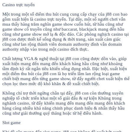
Casino trực tuyến
Một trong một số điểm thu hút cung cung cấp chạy của j88 con bao
gồm xuất hiện là casino trực tuyến. Tại đây, một số người chơi vẫn
mua thấy hàng trăm nghìn game show cuốn hút, từ hầu cũng như
game show cổ truyền cũng như baccarat, blackjack mang đến hầu
cũng như game show mớ lạ & độc đáo. Các phòng nghịch casino tại
j88 con được thiết kế sống đụng & thời trang, sản xuất cảm giác
cũng như lan rộng thành viên domain authority đình vẫn domain
authority nhập vào trong một casino đích thực.
Chất lượng VGA & nghệ thuật tại j88 con cũng được dồn vào, giúp
xuất hiện mang đến mang đến khách hàng hầu cũng như khoảng
tầm định kỳ rất ngắn tiêu khiển sống đụng nhất. Đặc biệt, xuất hiện
một điểm thu hút của j88 con là họ triển lẵm lan rộng loại game
chiết biệt mang đến từng game show, từ đấy người chơi xuất hiện thể
chọn lọc theo mức độ khó khăn & đề xuất chiết biệt.
Không chỉ trợ thời ngừng chân tại đấy, j88 con còn thường xuyên
nghiệp tổ chức triển khai một số giải đấu & sự kiện Khủng trong
nghành casino, từ đấy khiến mang đến mang đến mang đến khách
hàng càng nhiều khả năng chinh phục danh hiệu & nhấn thấy hầu
cũng như giải thưởng quý thảng hoặc từ hệ điều hành.
Slot game
Khi đề cập mang đến slot game, j88 con không đề xuất bớt cạnh