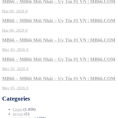
MB66 – MB66 Mới Nhất – Uy Tín #1 VN | MB66.COM
Haz 06, 2026
0
MB66 – MB66 Mới Nhất – Uy Tín #1 VN | MB66.COM
Haz 06, 2026
0
MB66 – MB66 Mới Nhất – Uy Tín #1 VN | MB66.COM
May 05, 2026
0
MB66 – MB66 Mới Nhất – Uy Tín #1 VN | MB66.COM
May 05, 2026
0
MB66 – MB66 Mới Nhất – Uy Tín #1 VN | MB66.COM
May 05, 2026
0
Categories
Genel
(1.450)
peyzaj
(1)