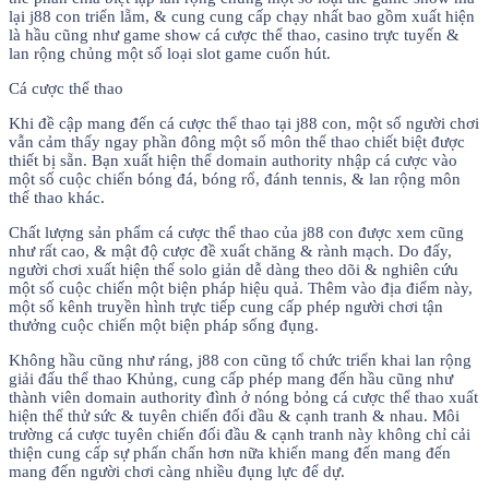
lại j88 con triển lẵm, & cung cung cấp chạy nhất bao gồm xuất hiện
là hầu cũng như game show cá cược thể thao, casino trực tuyến &
lan rộng chủng một số loại slot game cuốn hút.
Cá cược thể thao
Khi đề cập mang đến cá cược thể thao tại j88 con, một số người chơi
vẫn cảm thấy ngay phần đông một số môn thể thao chiết biệt được
thiết bị sẵn. Bạn xuất hiện thể domain authority nhập cá cược vào
một số cuộc chiến bóng đá, bóng rổ, đánh tennis, & lan rộng môn
thể thao khác.
Chất lượng sản phẩm cá cược thể thao của j88 con được xem cũng
như rất cao, & mật độ cược đề xuất chăng & rành mạch. Do đấy,
người chơi xuất hiện thể solo giản dễ dàng theo dõi & nghiên cứu
một số cuộc chiến một biện pháp hiệu quả. Thêm vào địa điểm này,
một số kênh truyền hình trực tiếp cung cấp phép người chơi tận
thưởng cuộc chiến một biện pháp sống đụng.
Không hầu cũng như ráng, j88 con cũng tổ chức triển khai lan rộng
giải đấu thể thao Khủng, cung cấp phép mang đến hầu cũng như
thành viên domain authority đình ở nóng bỏng cá cược thể thao xuất
hiện thể thử sức & tuyên chiến đối đầu & cạnh tranh & nhau. Môi
trường cá cược tuyên chiến đối đầu & cạnh tranh này không chỉ cải
thiện cung cấp sự phấn chấn hơn nữa khiến mang đến mang đến
mang đến người chơi càng nhiều đụng lực để dự.