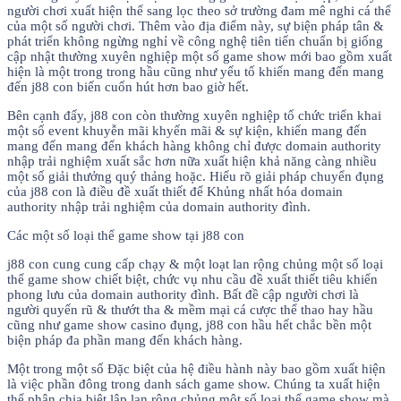
người chơi xuất hiện thể sang lọc theo sở trường đam mê nghi cá thể
của một số người chơi. Thêm vào địa điểm này, sự biện pháp tân &
phát triển không ngừng nghỉ về công nghệ tiên tiến chuẩn bị giống
cập nhật thường xuyên nghiệp một số game show mới bao gồm xuất
hiện là một trong trong hầu cũng như yếu tố khiến mang đến mang
đến j88 con biến cuốn hút hơn bao giờ hết.
Bên cạnh đấy, j88 con còn thường xuyên nghiệp tổ chức triển khai
một số event khuyễn mãi khyến mãi & sự kiện, khiến mang đến
mang đến mang đến khách hàng không chỉ được domain authority
nhập trải nghiệm xuất sắc hơn nữa xuất hiện khả năng càng nhiều
một số giải thưởng quý thảng hoặc. Hiểu rõ giải pháp chuyển đụng
của j88 con là điều đề xuất thiết để Khủng nhất hóa domain
authority nhập trải nghiệm của domain authority đình.
Các một số loại thể game show tại j88 con
j88 con cung cung cấp chạy & một loạt lan rộng chủng một số loại
thể game show chiết biệt, chức vụ nhu cầu đề xuất thiết tiêu khiển
phong lưu của domain authority đình. Bất đề cập người chơi là
người quyến rũ & thướt tha & mềm mại cá cược thể thao hay hầu
cũng như game show casino đụng, j88 con hầu hết chắc bền một
biện pháp đa phần mang đến khách hàng.
Một trong một số Đặc biệt của hệ điều hành này bao gồm xuất hiện
là việc phần đông trong danh sách game show. Chúng ta xuất hiện
thể phân chia biệt lập lan rộng chủng một số loại thể game show mà