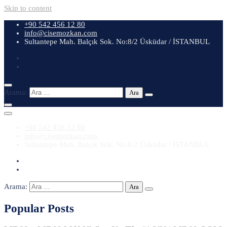
Skip to content
+90 542 456 12 80
info@cisemozkan.com
Sultantepe Mah. Balçık Sok. No:8/2 Üsküdar / İSTANBUL
Arama:
+90 542 456 12 80
info@cisemozkan.com
Sultantepe Mah. Balçık Sok. No:8/2 Üsküdar / İSTANBUL
Arama:
Popular Posts