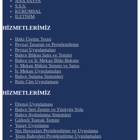
ANA SAYFA
S.S.S.
KURUMSAL
İLETİŞİM
HİZMETLERİMİZ
Bitki Üretim Tesisi
Peyzaj Tasarım ve Projelendirme
Peyzaj Uygulamaları
Bahçe Bitkisi Satış ve Temini
Bahçe ve İç Mekan Bitki Bakımı
İç Mekan Bitkisi Temini ve Satışı
İç Mekan Uygulamaları
Bahçe Sulama Sistemleri
Rulo Çim Uygulaması
HİZMETLERİMİZ
Drenaj Uygulaması
Bahçe Sert Zemin ve Yürüyüş Yolu
Bahçe Aydınlatma Sistemleri
Gübreli Toprak Temini
Yapay Uygulama
Süs Havuzları Projelendirme ve Uygulama
Teras Bahçeleri Projelendirme Uygulamaları