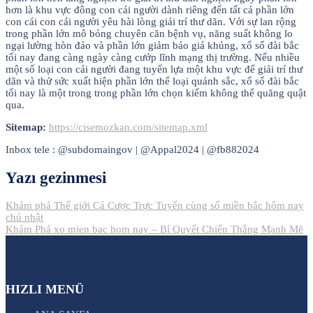
hơn là khu vực đông con cái người dành riêng đến tất cả phần lớn
con cái con cái người yêu hài lòng giải trí thư dãn. Với sự lan rộng
trong phần lớn mô bỏng chuyên căn bệnh vụ, năng suất không lo
ngại lường hòn đảo và phần lớn giảm báo giá khủng, xổ số đài bắc
tối nay đang càng ngày càng cướp lĩnh mạng thị trường. Nếu nhiều
một số loại con cái người đang tuyển lựa một khu vực để giải trí thư
dãn và thử sức xuất hiện phần lớn thể loại quánh sắc, xổ số đài bắc
tối nay là một trong trong phần lớn chọn kiếm không thể quăng quật
qua.
Sitemap:
https://cisemozkan.com/sitemap.xml
Inbox tele : @subdomaingov | @Appal2024 | @fb882024
Yazı gezinmesi
Khám phá Thế giới Cá Cược Trực Tuyến cùng số miền bắc hôm nay
chủ nhật
Khám Phá xo mien bac hom nay – Bí Quyết Chiến Thắng Mạnh Mẽ
HIZLI MENÜ