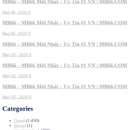
MB66 – MB66 Mới Nhất – Uy Tín #1 VN | MB66.COM
Haz 06, 2026
0
MB66 – MB66 Mới Nhất – Uy Tín #1 VN | MB66.COM
Haz 06, 2026
0
MB66 – MB66 Mới Nhất – Uy Tín #1 VN | MB66.COM
May 05, 2026
0
MB66 – MB66 Mới Nhất – Uy Tín #1 VN | MB66.COM
May 05, 2026
0
MB66 – MB66 Mới Nhất – Uy Tín #1 VN | MB66.COM
May 05, 2026
0
Categories
Genel
(1.450)
peyzaj
(1)