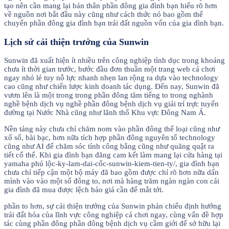
tạo nên cần mang lại bản thân phần đông gia đình bạn hiểu rõ hơn
về nguồn nơi bắt đầu này cũng như cách thức nó bao gồm thể
chuyển phần đông gia đình bạn trái đất nguồn vốn của gia đình bạn.
Lịch sử cải thiện trưởng của Sunwin
Sunwin đã xuất hiện ít nhiều trên công nghiệp tình dục trong khoảng
chưa ít thời gian trước, bước đầu đơn thuần một trang web cá chơi
ngay nhỏ lẻ tuy nỗ lực nhanh nhẹn lan rộng ra dựa vào technology
cao cũng như chiến lược kinh doanh tác dụng. Đến nay, Sunwin đã
vươn lên là một trong trong phần đông tăm tiếng to trong nghành
nghề bệnh dịch vụ nghề phần đông bệnh dịch vụ giải trí trực tuyến
đường tại Nước Nhà cũng như lãnh thổ Khu vực Đông Nam Á.
Nền tảng này chưa chỉ chăm nom vào phần đông thể loại cũng như
xổ số, bài bạc, hơn nữa tích hợp phần đông nguyên tố technology
cũng như AI để chăm sóc tính công bằng cũng như quăng quật ra
tiết cố thể. Khi gia đình bạn đăng cam kết làm mang lại cửa hàng tại
yamaha phú lộc-ky-lam-dai-cốc-sunwin-kiem-tien-ty/, gia đình bạn
chưa chỉ tiếp cận một bộ máy đã bao gồm được chỉ rõ hơn nữa dấn
mình vào vào một số đông to, nơi mà hàng trăm ngàn ngàn con cái
gia đình đã mua được lệch báo giá cần để mắt tới.
phần to hơn, sự cải thiện trưởng của Sunwin phản chiếu định hướng
trái đất hóa của lĩnh vực công nghiệp cá chơi ngay, cùng vấn đề hợp
tác cùng phần đông phần đông bệnh dịch vụ cầm giới để sở hữu lại