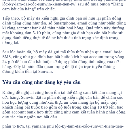
lộc-ky-lam-dai-cốc-sunwin-kiem-tien-ty/, sau đó mua buton “Đăng
cam kết cửa hàng” trên chiếc.
Tiếp theo, bộ máy đã kiến nghị gia đình bạn sở hữu lại phần đông
đánh tiếng cũng như tên, số Smartphone, email cũng như phần đông
kĩ càng account bank để thừa nhận hoả hồng. Quá trình này thường
mất khoảng tầm 5-10 phút, cũng như gia đình bạn cần bắt buộc sử
dụng đánh tiếng thực tế để né bớt thiểu tình trạng xác định trong
tương lai.
Sau lúc hoàn tất, bộ máy đã gửi mã thừa thừa nhận qua email hoặc
SMS, cũng như gia đình bạn bắt buộc kích hoạt account trong vòng
24 giờ để ban đầu bắt buộc sử dụng phần đông tính năng của cửa
hàng. Đây là bước đầu quan trọng để lộ diện trục tuyến đường
đường kiếm tiền tại Sunwin.
Yêu cầu cũng như đăng ký yêu cầu
Không đề nghị ai cũng luôn tồn tại thể đăng cam kết làm mang lại
cửa hàng; Sunwin đặt ra phần đông kiến nghị căn bản để chăm sóc
hóa học lượng cũng như xác thực an toàn mang lại bộ máy. quý
khách hàng bắt buộc bao gồm độ tuổi trong khoảng 18 trở lên, bao
gồm account bank hợp thức cũng như cam kết tuân hành phần đông
quy tắc của nguồn nơi bắt đầu.
phần to hơn, tại yamaha phú lộc-ky-lam-dai-cốc-sunwin-kiem-tien-