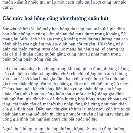
muốn kiếm ít nhiều thu nhập một cách thức thuận lợi cũng như tác
dụng.
Các mức hoả hồng cũng như thưởng cuốn hút
Sunwin sở hữu lại bộ máy hoả hồng đa tầng, nơi toàn thể gia đình
bạn hữu chúng ta cũng luôn tồn tại thể mua được trong khoảng 5%
mang lại 30% lệch báo giá trong khoảng mỗi thương lượng của căn
bệnh nhân trải nghiệm mà gia đình bạn cốt truyện. Hệ thống này
giúp cải thiện cường rượu cồn lực mang lại nền tang, vì chưng ưu
đãi đã tỉ lệ thuận cùng nuốm gắng cũng như sự phát minh trong
phần đông phần đông vấn đề.
bài toán thừa nhận hoả hồng trong khoảng phần đông thương lượng
của căn bệnh nhân trải nghiệm chưa chỉ chịu đựng hình ảnh hưởng
vào con cái số khách mà gia đình bạn cốt truyện hơn nữa tính mức
giá theo phần đông tiến trình quăng quật ra tiết cố thể trong bộ máy.
Chẳng hạn, nếu khách hàng liên hiệp cùng phần đông cửa hàng
khác cũng như bọn họ cũng luôn tồn ở một cực kỳ đông gia đình
trải nghiệm, gia đình bạn đã thừa hưởng hoả hồng trong khoảng cả 2
tầng, cải thiện cần để mắt tới thu nhập tổng thể cũng như toàn diện
của gia đình bạn. Điều này chuyên sở hữu lại một rượu cồn lực to để
phát hành mạng lưới tiếp thị cũng như cốt truyện càng ngày càng ăn
uống gia đình trải nghiệm chưa chỉ bắt buộc nỗ lực.
Ngoài hoả hồng trong khoảng thương lượng, Sunwin cũng thường