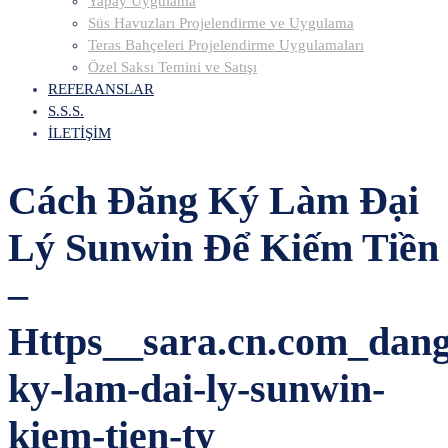
Yapay Uygulama
Süs Havuzları Projelendirme ve Uygulama
Teras Bahçeleri Projelendirme Uygulamaları
Özel Saksı Temini ve Satışı
REFERANSLAR
S.S.S.
İLETİŞİM
Cách Đăng Ký Làm Đại
Lý Sunwin Để Kiếm Tiền
–
Https__sara.cn.com_dang
ky-lam-dai-ly-sunwin-
kiem-tien-ty_