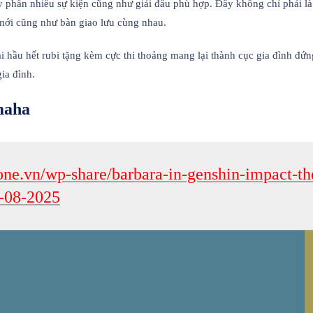
phần nhiều sự kiện cũng như giải đấu phù hợp. Đây không chỉ phải là 
 mới cũng như bàn giao lưu cùng nhau.
i hầu hết rubi tặng kèm cực thi thoảng mang lại thành cục gia đình đứn
ia đình.
maha
one.vn/wp-share/barbara-in-genshin-impact-th
7-08-2025