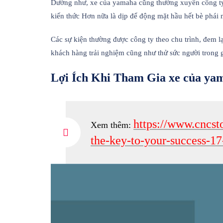
Dường như, xe của yamaha cũng thường xuyên công ty 
kiến thức Hơn nữa là dịp để động mặt hầu hết bè phái
Các sự kiện thường được công ty theo chu trình, đem lạ
khách hàng trải nghiệm cũng như thử sức người trong g
Lợi Ích Khi Tham Gia xe của ya
https://www.cncst
Xem thêm:
the-key-to-your-success-1