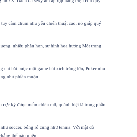
g như Xì Dách đã sexy ấm áp rộp hàng triệu con quý
n tuy cầm chũm nhu yếu chiến thuật cao, nó giúp quý
phương. nhiều phần hơn, sự hình họa hưởng Một trong
g chỉ bắt buộc một game bài xích trúng lớn, Poker nhu
cũng như phiền muộn.
ần cực kỳ được mếm chiêu mộ, quánh biệt là trong phần
như soccer, bóng rổ cũng như tennis. Với mật độ
chẳng thể nào quên.