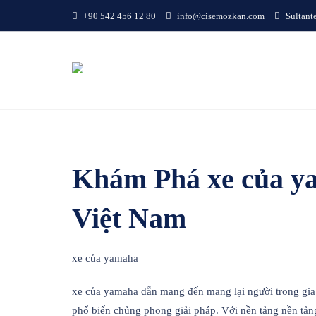
Skip
+90 542 456 12 80
info@cisemozkan.com
Sultant
to
content
Khám Phá xe của ya
Việt Nam
xe của yamaha
xe của yamaha dẫn mang đến mang lại người trong gia đ
phổ biến chủng phong giải pháp. Với nền tảng nền tản