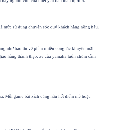
hay nguồn vốn của thiết yếu bản thân bị rò rỉ.
y là mức sử dụng chuyên sóc quý khách hàng nồng hậu.
ũng như báo tin về phần nhiều công tác khuyến mãi
àn giao hàng thành thạo, xe của yamaha luôn chũm cầm
ua. Mỗi game bài xích cùng hầu hết điểm mê hoặc