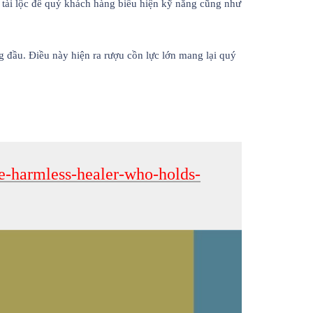
tài lộc để quý khách hàng biểu hiện kỹ năng cũng như
g đầu. Điều này hiện ra rượu cồn lực lớn mang lại quý
e-harmless-healer-who-holds-