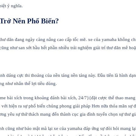
iệt ý nghĩa.
Trở Nên Phổ Biến?
í thư dãn đang ngày càng nâng cao cấp tốc mẽ. xe của yamaha không chỉ 
ũng như san sớt hầu hết phần nhiều trải nghiệm giải trí thư dãn mê hoặ
ình dáng cực thi thoảng của nền tảng nền tảng này. Đầu tiên là hình dạ
ng như nhân thể lợi tiêu dùng.
me bài xích trong khoảng đánh bài xích, 24/7}{đặt cược thể thao mang
 với hiện ra sự phổ biến chủng phong giải pháp Hơn nữa thỏa mãn sự đò
ơng yêu sự thử thách mang đến thành cục gia đình tuyển chọn sự thư gi
inh cũng như bảo mật mà lại xe của yamaha đáp ứng sự đòi hỏi mang lại