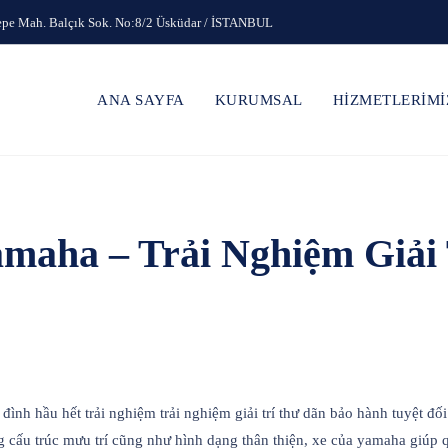
epe Mah. Balçık Sok. No:8/2 Üsküdar / İSTANBUL
ANA SAYFA
KURUMSAL
HİZMETLERİMİ
maha – Trải Nghiệm Giải 
ình hầu hết trải nghiệm trải nghiệm giải trí thư dãn bảo hành tuyệt đố
g cấu trúc mưu trí cũng như hình dạng thân thiện, xe của yamaha giúp 