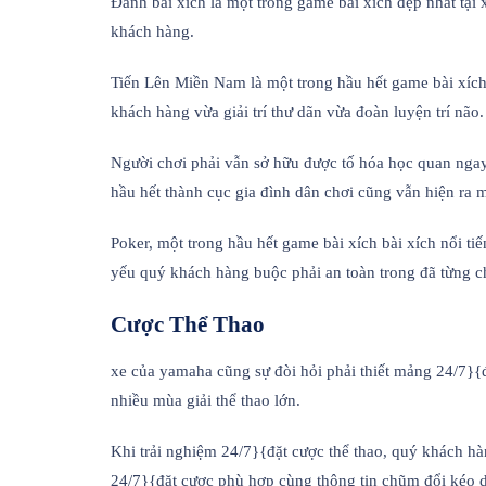
Đánh bài xích là một trong game bài xích đẹp nhất tạ
khách hàng.
Tiến Lên Miền Nam là một trong hầu hết game bài xích 
khách hàng vừa giải trí thư dãn vừa đoàn luyện trí não.
Người chơi phải vẫn sở hữu được tố hóa học quan ngay
hầu hết thành cục gia đình dân chơi cũng vẫn hiện ra 
Poker, một trong hầu hết game bài xích bài xích nổi t
yếu quý khách hàng buộc phải an toàn trong đã từng c
Cược Thể Thao
xe của yamaha cũng sự đòi hỏi phải thiết mảng 24/7}{
nhiều mùa giải thể thao lớn.
Khi trải nghiệm 24/7}{đặt cược thể thao, quý khách h
24/7}{đặt cược phù hợp cùng thông tin chũm đổi kéo d