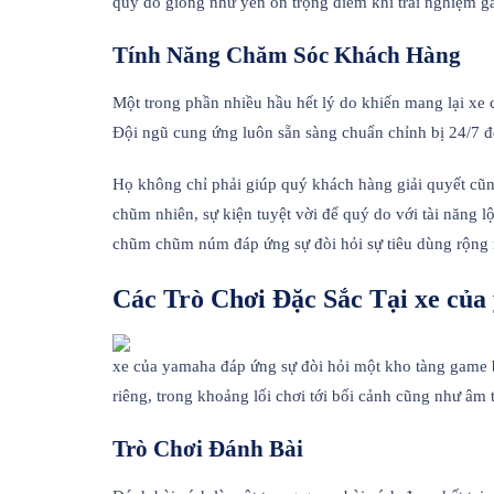
quý do giống như yên ổn trọng điểm khi trải nghiệm ga
Tính Năng Chăm Sóc Khách Hàng
Một trong phần nhiều hầu hết lý do khiến mang lại x
Đội ngũ cung ứng luôn sẵn sàng chuẩn chỉnh bị 24/7 
Họ không chỉ phải giúp quý khách hàng giải quyết cũ
chũm nhiên, sự kiện tuyệt vời để quý do với tài năng 
chũm chũm núm đáp ứng sự đòi hỏi sự tiêu dùng rộng rãi
Các Trò Chơi Đặc Sắc Tại xe củ
xe của yamaha đáp ứng sự đòi hỏi một kho tàng game 
riêng, trong khoảng lối chơi tới bối cảnh cũng như âm 
Trò Chơi Đánh Bài