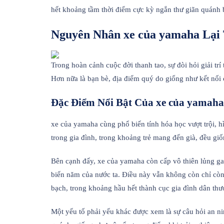
hết khoảng tầm thời điểm cực kỳ ngắn thư giãn quánh b
Nguyên Nhân xe của yamaha Lại 
Trong hoàn cảnh cuộc đời thanh tao, sự đòi hỏi giải tr
Hơn nữa là bạn bè, địa điểm quý do giống như kết nối c
Đặc Điểm Nổi Bật Của xe của yamaha
xe của yamaha cùng phổ biến tính hóa học vượt trội, h
trong gia đình, trong khoảng trẻ mang đến già, đều giố
Bên cạnh đấy, xe của yamaha còn cấp vô thiên lủng ga
biến năm của nước ta. Điều này vẫn không còn chỉ còn
bạch, trong khoảng hầu hết thành cục gia đình dân thư
Một yếu tố phải yếu khác được xem là sự câu hỏi an n