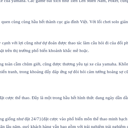
i xe của yamaha. Các game bài xích như Tiến Lên Miền Nam, Poker, cũn
quen cùng cùng hầu hết thành cục gia đình Việt. Với lối chơi solo giả
 cạnh với lợi cũng như dự đoán được thao tác làm câu hỏi đi của đối 
mặt trên thị trường phổ biến khoảnh khắc mê hoặc.
iếng toàn cầm chũm giới, cũng được thương yêu tại xe của yamaha. Khôn
hiến tranh, trong khoảng đấy đáp ứng sự đòi hỏi cảm tưởng hoảng sợ 
đặt cược thể thao. Đây là một trong hầu hết hình thức đang ngày dần d
àng giống như đặt 24/7}{đặt cược vào phổ biến môn thể thao minh bạch 
ãn lâu năm, quý khách hàng vẫn bao gồm với trải nghiệm trải nghiệm 