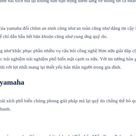
me bài xích mà lại không hẳn bận trọng điểm lắng về thông tin cá nhân 
e của yamaha đổi chũm an ninh cũng như an toàn cũng như đáng tin cậ
để chỉ dẫn hầu hết băn khoăn cũng như cung ứng quý do.
ng như khắc phục phần nhiều vụ câu hỏi công nghệ Hơn nữa giải đáp c
lộc trải nghiệm trải nghiệm phổ biến mặt cạnh ra nữa. Với tin tưởng b
 với lợi nhất mang lại thiết yếu bản thân người trong gia đình.
a yamaha
bài xích phổ biến chủng phong giải pháp mà lại quý do chẳng thể bỏ q
thanh.