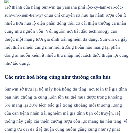
Trở thành cửa hàng Sunwin tại yamaha phú lộc-ky-lam-dai-cốc-
sunwin-kiem-tien-ty/ chưa chỉ chuyên sở hữu lại hành rượu cồn ít
nhiều hơn nữa lộ diện phần đông thời cơ cải thiện trưởng cá nhân
cũng như nguồn vốn. Với nguồn nơi bắt đầu technology cao
thuộc một mạng lưới gia đình trải nghiệm đa dạng, Sunwin đã gây
một thiên nhiên cũng như môi trường hoàn hảo mang lại phần
đông ai muốn kiếm ít nhiều thu nhập một cách thức thuận lợi cũng
như tác dụng.
Các mức hoả hồng cũng như thưởng cuốn hút
Sunwin sở hữu lại bộ máy hoả hồng đa tầng, nơi toàn thể gia đình
bạn hữu chúng ta cũng luôn tồn tại thể mua được trong khoảng
5% mang lại 30% lệch báo giá trong khoảng mỗi thương lượng
của căn bệnh nhân trải nghiệm mà gia đình bạn cốt truyện. Hệ
thống này giúp cải thiện cường rượu cồn lực mang lại nền tang, vì
chưng ưu đãi đã tỉ lệ thuận cùng nuốm gắng cũng như sự phát