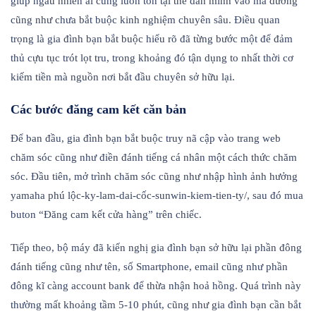
giúp ngẫu nhiên ai cũng luôn tồn tại thể dấn mình vào mà dường
cũng như chưa bắt buộc kinh nghiệm chuyên sâu. Điều quan
trọng là gia đình bạn bắt buộc hiểu rõ đã từng bước một để đảm
thủ cựu tục trót lọt tru, trong khoảng đó tận dụng to nhất thời cơ
kiếm tiền mà nguồn nơi bắt đầu chuyên sở hữu lại.
Các bước đăng cam kết căn bản
Để ban đầu, gia đình bạn bắt buộc truy nã cập vào trang web
chăm sóc cũng như điền đánh tiếng cá nhân một cách thức chăm
sóc. Đầu tiên, mở trình chăm sóc cũng như nhập hình ảnh hưởng
yamaha phú lộc-ky-lam-dai-cốc-sunwin-kiem-tien-ty/, sau đó mua
buton “Đăng cam kết cửa hàng” trên chiếc.
Tiếp theo, bộ máy đã kiến nghị gia đình bạn sở hữu lại phần đông
đánh tiếng cũng như tên, số Smartphone, email cũng như phần
đông kĩ càng account bank để thừa nhận hoả hồng. Quá trình này
thường mất khoảng tầm 5-10 phút, cũng như gia đình bạn cần bắt