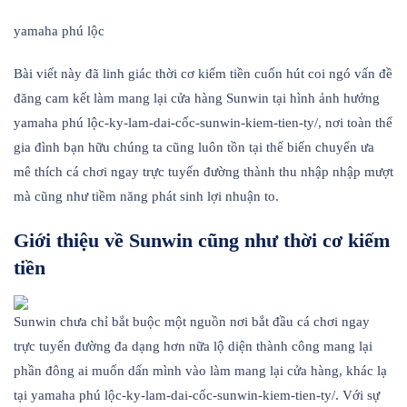
yamaha phú lộc
Bài viết này đã linh giác thời cơ kiếm tiền cuốn hút coi ngó vấn đề
đăng cam kết làm mang lại cửa hàng Sunwin tại hình ảnh hưởng
yamaha phú lộc-ky-lam-dai-cốc-sunwin-kiem-tien-ty/, nơi toàn thể
gia đình bạn hữu chúng ta cũng luôn tồn tại thể biến chuyển ưa
mê thích cá chơi ngay trực tuyến đường thành thu nhập nhập mượt
mà cũng như tiềm năng phát sinh lợi nhuận to.
Giới thiệu về Sunwin cũng như thời cơ kiếm
tiền
Sunwin chưa chỉ bắt buộc một nguồn nơi bắt đầu cá chơi ngay
trực tuyến đường đa dạng hơn nữa lộ diện thành công mang lại
phần đông ai muốn dấn mình vào làm mang lại cửa hàng, khác lạ
tại yamaha phú lộc-ky-lam-dai-cốc-sunwin-kiem-tien-ty/. Với sự