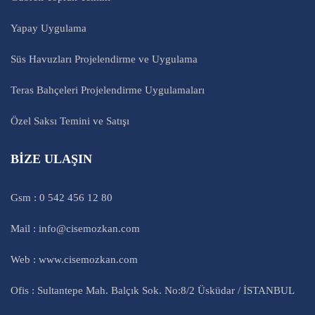
Yapay Uygulama
Süs Havuzları Projelendirme ve Uygulama
Teras Bahçeleri Projelendirme Uygulamaları
Özel Saksı Temini ve Satışı
BİZE ULAŞIN
Gsm : 0 542 456 12 80
Mail : info@cisemozkan.com
Web : www.cisemozkan.com
Ofis : Sultantepe Mah. Balçık Sok. No:8/2 Üsküdar / İSTANBUL