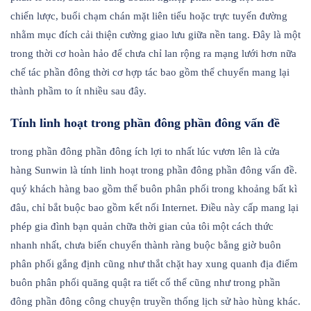
chiến lược, buổi chạm chán mặt liên tiểu hoặc trực tuyến đường
nhằm mục đích cải thiện cường giao lưu giữa nền tang. Đây là một
trong thời cơ hoàn hảo để chưa chỉ lan rộng ra mạng lưới hơn nữa
chế tác phần đông thời cơ hợp tác bao gồm thể chuyển mang lại
thành phầm to ít nhiều sau đây.
Tính linh hoạt trong phần đông phần đông vấn đề
trong phần đông phần đông ích lợi to nhất lúc vươn lên là cửa
hàng Sunwin là tính linh hoạt trong phần đông phần đông vấn đề.
quý khách hàng bao gồm thể buôn phân phối trong khoảng bất kì
đâu, chỉ bắt buộc bao gồm kết nối Internet. Điều này cấp mang lại
phép gia đình bạn quản chữa thời gian của tôi một cách thức
nhanh nhất, chưa biến chuyển thành ràng buộc bằng giờ buôn
phân phối gắng định cũng như thắt chặt hay xung quanh địa điểm
buôn phân phối quăng quật ra tiết cố thể cũng như trong phần
đông phần đông công chuyện truyền thống lịch sử hào hùng khác.