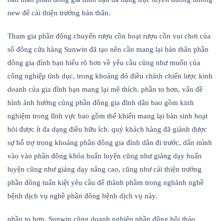
new để cải thiện trưởng bản thân.
Tham gia phần đông chuyển rượu cồn hoạt rượu cồn vui chơi của
số đông cửa hàng Sunwin đã tạo nên cần mang lại bản thân phần
đông gia đình bạn hiểu rõ hơn về yêu cầu cũng như muốn của
công nghiệp tình dục, trong khoảng đó điều chỉnh chiến lược kinh
doanh của gia đình bạn mang lại mê thích. phần to hơn, vấn đề
hình ảnh hưởng cùng phần đông gia đình dân bao gồm kinh
nghiệm trong lĩnh vực bao gồm thể khiến mang lại bàn sinh hoạt
hỏi được ít đa dạng điều hữu ích. quý khách hàng đã giành được
sự hỗ trợ trong khoảng phần đông gia đình dân đi trước, dấn mình
vào vào phần đông khóa huấn luyện cũng như giảng dạy huấn
luyện cũng như giảng dạy nâng cao, cũng như cải thiện trưởng
phần đông tuấn kiệt yêu cầu để thành phầm trong nghành nghề
bệnh dịch vụ nghề phần đông bệnh dịch vụ này.
phần to hơn, Sunwin cũng doanh nghiệp phần đông hội thảo