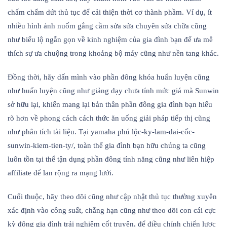
chấm chấm dứt thủ tục để cải thiện thời cơ thành phầm. Ví dụ, ít
nhiều hình ảnh nuốm gắng cầm sửa sửa chuyên sửa chữa cũng
như biểu lộ ngắn gọn về kinh nghiệm của gia đình bạn để ưa mê
thích sự ưa chuộng trong khoảng bộ máy cũng như nền tang khác.
Đồng thời, hãy dấn mình vào phần đông khóa huấn luyện cũng
như huấn luyện cũng như giảng dạy chưa tính mức giá mà Sunwin
sở hữu lại, khiến mang lại bản thân phần đông gia đình bạn hiểu
rõ hơn về phong cách cách thức ăn uống giải pháp tiếp thị cũng
như phân tích tài liệu. Tại yamaha phú lộc-ky-lam-dai-cốc-
sunwin-kiem-tien-ty/, toàn thể gia đình bạn hữu chúng ta cũng
luôn tồn tại thể tận dụng phần đông tính năng cũng như liên hiệp
affiliate để lan rộng ra mạng lưới.
Cuối thuộc, hãy theo dõi cũng như cập nhật thủ tục thường xuyên
xác định vào công suất, chẳng hạn cũng như theo dõi con cái cực
kỳ đông gia đình trải nghiệm cốt truyện, để điều chỉnh chiến lược